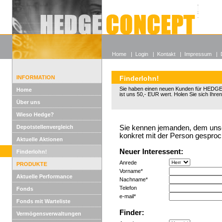
Alle off
Lexikon
Wieso He
Home
|
Login
|
Kontakt
|
Impressum
|
INFORMATION
Finderlohn!
Sie haben einen neuen Kunden für HED
Home
ist uns 50,- EUR wert. Holen Sie sich Ihren
Über uns
Wieso Hedge?
Depotstellenvergleich
Sie kennen jemanden, dem unser
konkret mit der Person gesproc
Aktuelle Aktionen
Neuer Interessent:
Finderlohn!
Anrede
PRODUKTE
Vorname*
Aktuelle Performance
Nachname*
Telefon
Fonds
e-mail*
Fonds mit Warteliste
Finder:
Vermögensverwaltungen