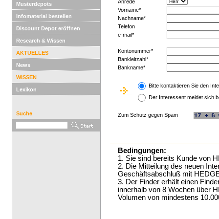
Anrede
Musterdepots
Vorname*
Infomaterial bestellen
Nachname*
Telefon
Discount Depot eröffnen
e-mail*
Research & Wissen
Kontonummer*
AKTUELLES
Bankleitzahl*
News
Bankname*
WISSEN
Bitte kontaktieren Sie den Int
Lexikon
Der Interessent meldet sich b
Suche
Zum Schutz gegen Spam
Bedingungen:
1. Sie sind bereits Kunde v
2. Die Mitteilung des neuen Int
Geschäftsabschluß mit HED
3. Der Finder erhält einen Find
innerhalb von 8 Wochen übe
Volumen von mindestens 10.000