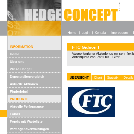
Alle off
Lexikon
Wieso He
Home
|
Login
|
Kontakt
|
Impressum
|
INFORMATION
FTC Gideon I
Valueorientierter Aktienfonds mit sehr flexi
Home
Aktienquote von -30% bis +175%.
Über uns
Wieso Hedge?
Depotstellenvergleich
ÜBERSICHT
Chart
Statistik
Details
Aktuelle Aktionen
Finderlohn!
PRODUKTE
Aktuelle Performance
Fonds
Fonds mit Warteliste
Vermögensverwaltungen