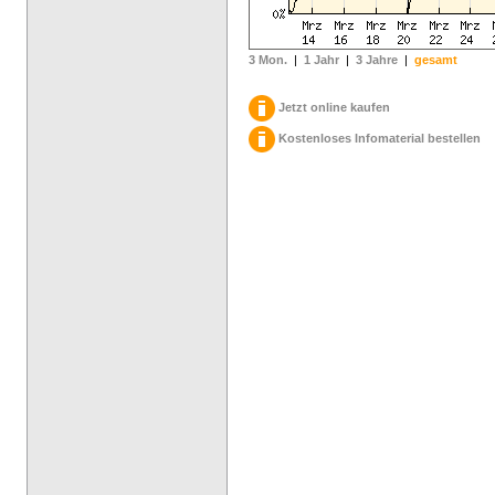
3 Mon.
|
1 Jahr
|
3 Jahre
|
gesamt
Jetzt online kaufen
Kostenloses Infomaterial bestellen