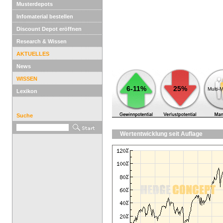
Musterdepots
Infomaterial bestellen
Discount Depot eröffnen
Research & Wissen
AKTUELLES
News
WISSEN
6-11%
25%
Multi-
Lexikon
Suche
Wertentwicklung seit Auflage