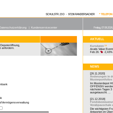
enen Fonds
Aktuelle Kurse
dgefonds?
SCHULSTR. 23 D - 97236 RANDERSACKER
* TELEFON 0
Datenschutzerklärung
|
Kundenservicecenter
Freitag, 07.08.2026
AKTUELL
r Depoteröffnung,
Kursdaten
e anfordern.
Acatis Value Event
Feb 26:
-2,43%
NEWS
[26.11.2020]
Änderungen in d
Musterportfolios
Im Musterdepot HC
enbank
OFFENSIV werden
nächsten Tagen 3
ausgetauscht. ...
ank
[21.12.2018]
Fondsbesteueru
t/Vermögensverwaltung
Vorabpauschale 
Die wichtigsten F
Antworten im Überb