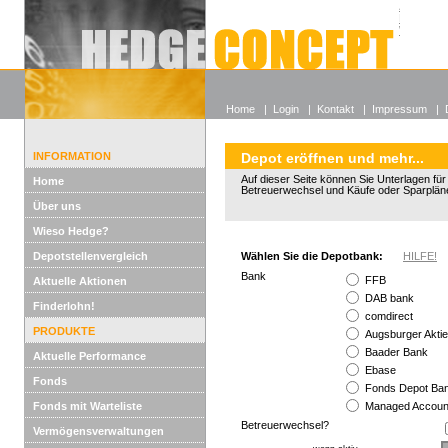
Alle off
Lexikon
Wieso He
Home
|
Login
|
Kontakt
|
Impressum
|
INFORMATION
Depot eröffnen und mehr...
Auf dieser Seite können Sie Unterlagen fü
Home
Betreuerwechsel und Käufe oder Sparplän
Über uns
Wieso Hedge?
Depotstellenvergleich
Wählen Sie die Depotbank:
HILFE!
Bank
FFB
Aktuelle Aktionen
DAB bank
Finderlohn!
comdirect
PRODUKTE
Augsburger Akti
Baader Bank
Aktuelle Performance
Ebase
Fonds
Fonds Depot B
Fonds mit Warteliste
Managed Accoun
Betreuerwechsel?
Vermögensverwaltungen