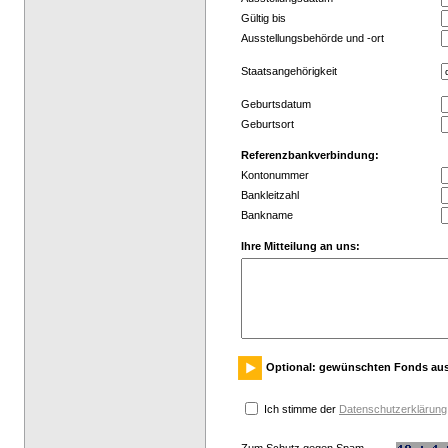
Gültig bis
Ausstellungsbehörde und -ort
Staatsangehörigkeit
Geburtsdatum
Geburtsort
Referenzbankverbindung:
Kontonummer
Bankleitzahl
Bankname
Ihre Mitteilung an uns:
Optional: gewünschten Fonds au
Ich stimme der
Datenschutzerklärung
Zum Schutz gegen Spam