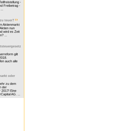
ilfreistellung -
d Freibetrag -
...
 zu teuer?
m Aktienmarkt
 Aktien nun
nd wird es Zeit
n? ...
tsteuergesetz
erreform gilt
2018.
en auch alle
arkt oder
Mehr zu dem
n der
r 2017! Eine
rCapital AG. ...