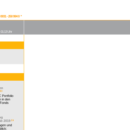
931 - 250 994 0 *
, 01:13 Uhr
en
 Portfolio
 in den
 Fonds
ng
ab 2019
ragen und
lick: