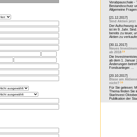
Vorabpauschale - Te
Bestandsschutz un
Allgemeine Fragen 
[21.12.2017]
Sind Aktien jetzt
Der Aufschwung a
ist im 9. Jahr. Sind
bereits zu teuer, u
Aktien zu verkaufe
[30.11.2017]
Neues Investmen
ab 2018
Die Investmentsteu
ab dem 1. Januar 
Änderungen betreff
Fondsanleger. ...
[20.10.2017]
Blase am Aktienm
nicht?
Für Sie gelesen: 
Thema finden Sie i
StarInvest Oktobe
Publikation der Sta
s