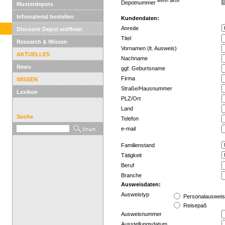
wenn aktiv
Depotnummer
Musterdepots
Infomaterial bestellen
Kundendaten:
Anrede
Discount Depot eröffnen
Titel
Research & Wissen
Vornamen (lt. Ausweis)
AKTUELLES
Nachname
News
ggf. Geburtsname
Firma
WISSEN
Straße/Hausnummer
Lexikon
PLZ/Ort
Land
Suche
Telefon
e-mail
Familienstand
Tätigkeit
Beruf
Branche
Ausweisdaten:
Ausweistyp
Personalauswei
Reisepaß
Ausweisnummer
Ausstellungsdatum