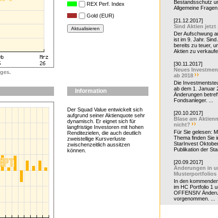
Bestandsschutz un
REX Perf. Index
Allgemeine Fragen 
Gold (EUR)
[21.12.2017]
Sind Aktien jetzt
Der Aufschwung a
ist im 9. Jahr. Sind
bereits zu teuer, u
Aktien zu verkaufe
[30.11.2017]
Neues Investmen
ges.
ab 2018
Die Investmentsteu
ab dem 1. Januar 
Information
Änderungen betreff
Fondsanleger. ...
Der Squad Value entwickelt sich
[20.10.2017]
aufgrund seiner Aktienquote sehr
Blase am Aktienm
dynamisch. Er eignet sich für
nicht?
langfristige Investoren mit hohen
Für Sie gelesen: 
Renditezielen, die auch deutlich
Thema finden Sie i
zweistellige Kursverluste
StarInvest Oktobe
zwischenzeitlich aussitzen
Publikation der Sta
können.
[20.09.2017]
Änderungen in u
Musterportfolios
In den kommende
im HC Portfolio 1 u
OFFENSIV Änder
vorgenommen. ...