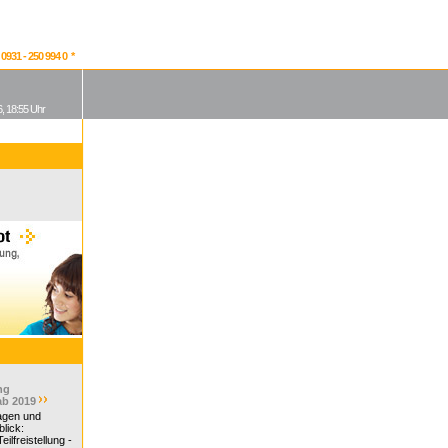
931 - 250 994 0 *
, 18:55 Uhr
ng
ab 2019
ragen und
lick:
ilfreistellung -