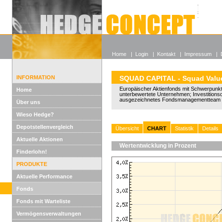
Alle off
Lexikon
Wieso He
Home
|
Login
|
Kontakt
|
Impressum
|
INFORMATION
SQUAD CAPITAL - Squad Valu
Europäischer Aktienfonds mit Schwerpunkt 
Home
unterbewertete Unternehmen; Investitions
ausgezeichnetes Fondsmanagementteam 
Über uns
Wieso Hedge?
Depotstellenvergleich
Übersicht
CHART
Statistik
Details
Aktuelle Aktionen
Wertentwicklung in Prozent
Finderlohn!
PRODUKTE
Aktuelle Performance
Fonds
Fonds mit Warteliste
Vermögensverwaltungen