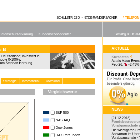
enen Fonds
Aktuelle Kurse
dgefonds?
SCHULSTR. 23 D - 97236 RANDERSACKER
* TELEFON 0
Datenschutzerklärung
|
Kundenservicecenter
Samstag, 08.08.2026
AKTUELL
e B
Deutschland; investiert in
Kursdaten
quote 0-100%;
Acatis Value Event
um Stephan Hornung
Feb 26:
-2,43%
Strategie
Infomaterial
Download
Vergleichswerte
NEWS
S&P 500
[21.12.2018]
NASDAQ
Fondsbesteueru
Vorabpauschale 
Dow Jones
Die wichtigsten F
Antworten im Überb
DAX Perf. Index
Vorabpauschale - Te