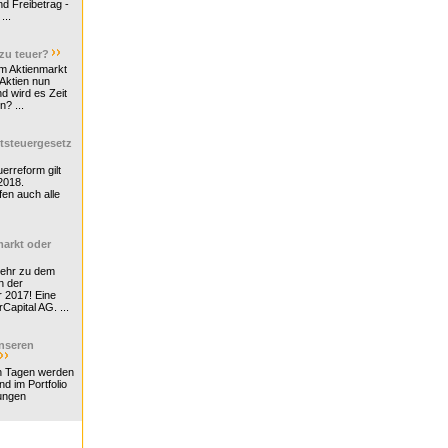
d Freibetrag -
...
 zu teuer?
m Aktienmarkt
 Aktien nun
nd wird es Zeit
n? ...
tsteuergesetz
erreform gilt
2018.
en auch alle
arkt oder
Mehr zu dem
n der
r 2017! Eine
rCapital AG. ...
nseren
n Tagen werden
nd im Portfolio
ungen