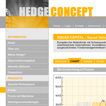
Alle off
Lexikon
Wieso He
Home
|
Login
|
Kontakt
|
Impressum
|
INFORMATION
SQUAD CAPITAL - Squad Valu
Europäischer Aktienfonds mit Schwerpunkt 
Home
unterbewertete Unternehmen; Investitions
ausgezeichnetes Fondsmanagementteam 
Über uns
Wieso Hedge?
Depotstellenvergleich
Übersicht
CHART
Statistik
Details
Aktuelle Aktionen
Wertentwicklung in Prozent
Finderlohn!
PRODUKTE
Aktuelle Performance
Fonds
Fonds mit Warteliste
Vermögensverwaltungen