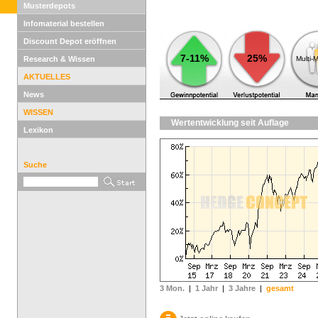
Musterdepots
Infomaterial bestellen
Discount Depot eröffnen
7-11%
25%
Research & Wissen
Multi-
AKTUELLES
News
WISSEN
Wertentwicklung seit Auflage
Lexikon
Suche
3 Mon.
|
1 Jahr
|
3 Jahre
|
gesamt