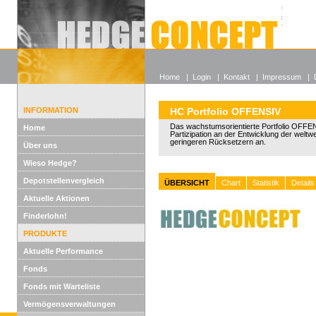
Alle off
Lexikon
Wieso He
Home
|
Login
|
Kontakt
|
Impressum
|
INFORMATION
HC Portfolio OFFENSIV
Das wachstumsorientierte Portfolio OFFEN
Home
Partizipation an der Entwicklung der weltw
geringeren Rücksetzern an.
Über uns
Wieso Hedge?
Depotstellenvergleich
ÜBERSICHT
Chart
Statistik
Details
Aktuelle Aktionen
Finderlohn!
PRODUKTE
Aktuelle Performance
Fonds
Fonds mit Warteliste
Vermögensverwaltungen