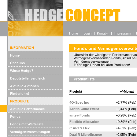
Alle off
Lexikon
Wieso He
Home
|
Login
|
Kontakt
|
Impressum
|
INFORMATION
Fonds und Vermögensverwal
Übersicht der wichtigsten Performancedate
Home
Vermögensverwaltenden Fonds, Absolute-
Vermögensverwaltungen
Über uns
100% Agio Rabatt bei allen Produkten!
Wieso Hedge?
Depotstellenvergleich
Produktliste
Aktuelle Aktionen
Produkt
+/-Monat
Finderlohn!
PRODUKTE
4Q-Spec Inc
+2,77% (Feb)
Aktuelle Performance
Acatis Value Event
-2,43% (Feb)
antea-Fonds
+0,28% (Feb)
Fonds
Flexible Allocation
+0,39% (Feb)
Fonds mit Warteliste
C ARTS Flex
+4,62% (Feb)
Vermögensverwaltungen
Dual R Microfinance
-0,05% (Feb)