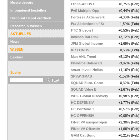
Musterdepots
Ethna-AKTIV E
+0,75% (Feb)
Infomaterial bestellen
FvS Multiple Opp
+0,44% (Feb)
Fortezza Aktienwerk
-4,36% (Feb)
Discount Depot eröffnen
Fra Aktienfonds f St
-1,59% (Feb)
Research & Wissen
FTC Gideon I
+0,53% (Feb)
AKTUELLES
Invesco Bal-Risk
+3,12% (Feb)
News
JPM Global Income
+1,69% (Feb)
WISSEN
KR FONDS
-0,56% (Feb)
Man AHL Trend
+5,13% (Feb)
Lexikon
Phaidros Balanced
-3,87% (Feb)
smart-invest Helios
+1,16% (Feb)
Suche
SPSW GMAS
-1,52% (Feb)
SQUAD Euro. Conv.
-0,32% (Feb)
SQUAD Value B
+1,67% (Feb)
WHC Global Discovery
+0,98% (Feb)
HC DEFENSIV
+1,77% (Feb)
HC Portfolio 1
+0,57% (Feb)
HC OFFENSIV
+0,08% (Feb)
FiNet VV ausgewogen
+2,30% (Feb)
FiNet VV Offensiv
+1,68% (Feb)
GAM Cat Bond
+0,21% (Feb)