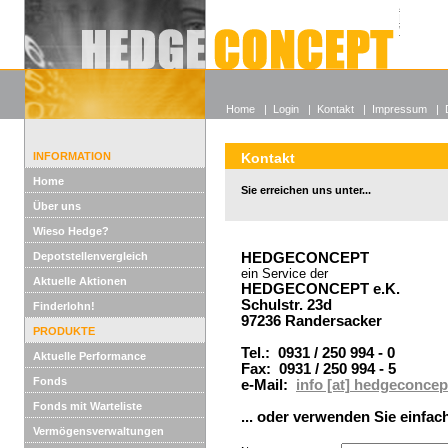
Alle off
Lexikon
Wieso He
Home
|
Login
|
Kontakt
|
Impressum
|
INFORMATION
Kontakt
Home
Sie erreichen uns unter...
Über uns
Wieso Hedge?
Depotstellenvergleich
HEDGECONCEPT
ein Service der
Aktuelle Aktionen
HEDGECONCEPT e.K.
Schulstr. 23d
Finderlohn!
97236 Randersacker
PRODUKTE
Tel.: 0931 / 250 994 - 0
Aktuelle Performance
Fax: 0931 / 250 994 - 5
Fonds
e-Mail:
info [at] hedgeconcep
Fonds mit Warteliste
... oder verwenden Sie einfac
Vermögensverwaltungen