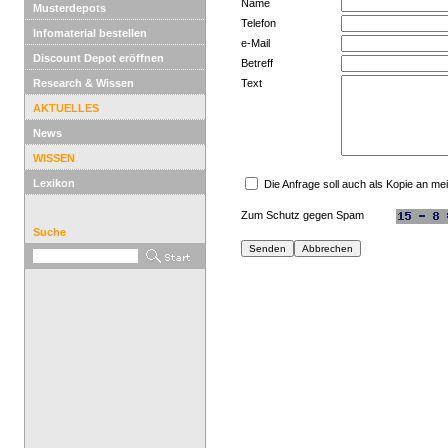
Name
Musterdepots
Telefon
Infomaterial bestellen
e-Mail
Discount Depot eröffnen
Betreff
Research & Wissen
Text
AKTUELLES
News
WISSEN
Lexikon
Die Anfrage soll auch als Kopie an m
Zum Schutz gegen Spam
Suche