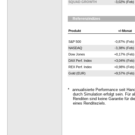
SQUAD GROWTH
-3,02% (Feb)
Referenzindizes
Produkt
+/-Monat
S&P 500
-0,87% (Feb)
NASDAQ
-3,38% (Feb)
Dow Jones
+0,17% (Feb)
DAX Perf. Index
+3,04% (Feb)
REX Perf. Index
+0,98% (Feb)
Gold (EUR)
+9,57% (Feb)
*
annualisierte Performance seit Han
durch Simulation erfolgt sein. Für al
Renditen sind keine Garantie für di
eines Renditeziels.