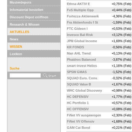
Musterdepots
Ethna-AKTIV E
+0,75% (Feb)
Infomaterial bestellen
FvS Multiple Opp
+0,44% (Feb)
Fortezza Aktienwerk
-4,36% (Feb)
Discount Depot eröffnen
Fra Aktienfonds f St
-1,59% (Feb)
Research & Wissen
FTC Gideon I
+0,53% (Feb)
AKTUELLES
Invesco Bal-Risk
+3,12% (Feb)
News
JPM Global Income
+1,69% (Feb)
WISSEN
KR FONDS
-0,56% (Feb)
Man AHL Trend
+5,13% (Feb)
Lexikon
Phaidros Balanced
-3,87% (Feb)
smart-invest Helios
+1,16% (Feb)
Suche
SPSW GMAS
-1,52% (Feb)
SQUAD Euro. Conv.
-0,32% (Feb)
SQUAD Value B
+1,67% (Feb)
WHC Global Discovery
+0,98% (Feb)
HC DEFENSIV
+1,77% (Feb)
HC Portfolio 1
+0,57% (Feb)
HC OFFENSIV
+0,08% (Feb)
FiNet VV ausgewogen
+2,30% (Feb)
FiNet VV Offensiv
+1,68% (Feb)
GAM Cat Bond
+0,21% (Feb)