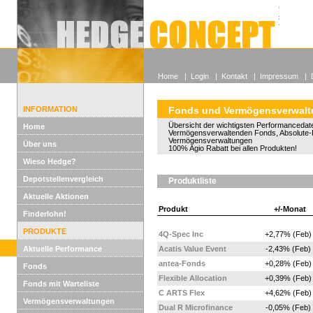
Alle off
Lexikon
Wieso He
Home
|
Login
|
Kontakt
|
Impressum
|
INFORMATION
Fonds und Vermögensverwal
Übersicht der wichtigsten Performancedate
Home
Vermögensverwaltenden Fonds, Absolute-
Vermögensverwaltungen
Über uns
100% Agio Rabatt bei allen Produkten!
Wieso Hedge?
Depotstellenvergleich
Produktliste
Aktuelle Aktionen
Produkt
+/-Monat
Finderlohn!
PRODUKTE
4Q-Spec Inc
+2,77% (Feb)
Aktuelle Performance
Acatis Value Event
-2,43% (Feb)
antea-Fonds
+0,28% (Feb)
Fonds
Flexible Allocation
+0,39% (Feb)
Fonds mit Warteliste
C ARTS Flex
+4,62% (Feb)
Vermögensverwaltungen
Dual R Microfinance
-0,05% (Feb)