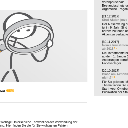
Vorabpauschale - Te
Bestandsschutz un
Allgemeine Fragen 
[21.12.2017]
Sind Aktien jetzt
Der Aufschwung a
ist im 9. Jahr. Sind
bereits zu teuer, u
Aktien zu verkaufe
[30.11.2017]
Neues Investmen
ab 2018
Die Investmentsteu
ab dem 1. Januar 
Änderungen betreff
Fondsanleger. ...
[20.10.2017]
Blase am Aktienm
nicht?
Für Sie gelesen: 
Thema finden Sie i
StarInvest Oktobe
azu
HIER!
Publikation der Sta
 wichtige Unterschiede - sowohl bei der Verwendung der
ng. Hier finden Sie die für Sie wichtigsten Fakten.