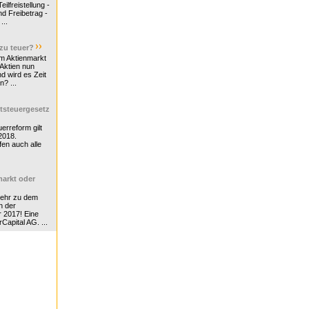
ilfreistellung -
d Freibetrag -
...
 zu teuer?
m Aktienmarkt
 Aktien nun
nd wird es Zeit
n? ...
tsteuergesetz
erreform gilt
2018.
en auch alle
arkt oder
Mehr zu dem
n der
r 2017! Eine
rCapital AG. ...