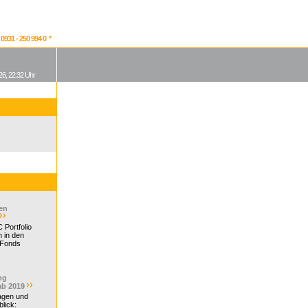
931 - 250 994 0 *
26, 22:32 Uhr
en
 Portfolio
 in den
 Fonds
ng
ab 2019
ragen und
lick: