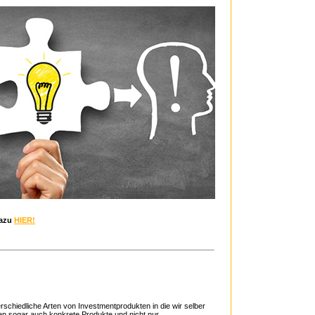
azu
HIER!
terschiedliche Arten von Investmentprodukten in die wir selber
nen sogar auch konkrete Produkte und nicht nur