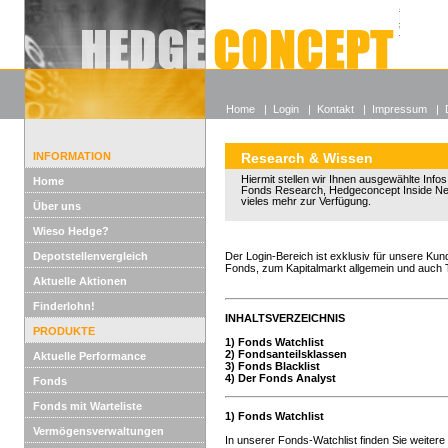
Alle off
Lexikon
Wieso He
Home
|
Login
|
Kontakt
|
Impressum
|
INFORMATION
Research & Wissen
Hiermit stellen wir Ihnen ausgewählte Info
Home
Fonds Research, Hedgeconcept Inside Ne
vieles mehr zur Verfügung.
Über uns
Wieso Hedge?
Depotstellenvergleich
Der Login-Bereich ist exklusiv für unsere Kun
Fonds, zum Kapitalmarkt allgemein und auch
Aktuelle Aktionen
Finderlohn!
INHALTSVERZEICHNIS
PRODUKTE
1) Fonds Watchlist
2) Fondsanteilsklassen
Aktuelle Performance
3) Fonds Blacklist
4) Der Fonds Analyst
Fonds
Fonds mit Warteliste
1) Fonds Watchlist
Vermögensverwaltungen
In unserer Fonds-Watchlist finden Sie weiter