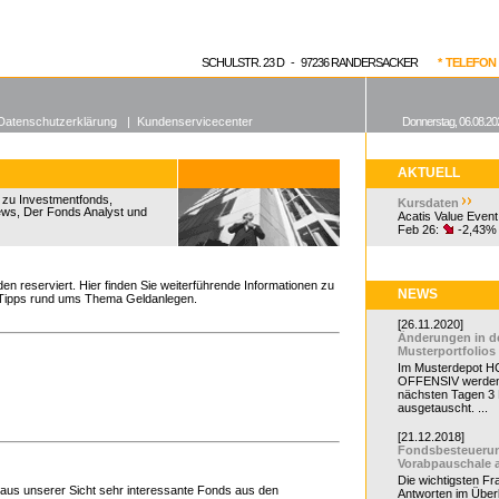
enen Fonds
Aktuelle Kurse
dgefonds?
SCHULSTR. 23 D - 97236 RANDERSACKER
* TELEFON 0
Datenschutzerklärung
|
Kundenservicecenter
Donnerstag, 06.08.20
AKTUELL
s zu Investmentfonds,
Kursdaten
ws, Der Fonds Analyst und
Acatis Value Event
Feb 26:
-2,43%
den reserviert.
Hier finden Sie weiterführende Informationen zu
NEWS
 Tipps rund ums Thema Geldanlegen.
[26.11.2020]
Änderungen in d
Musterportfolios
Im Musterdepot HC
OFFENSIV werden
nächsten Tagen 3
ausgetauscht. ...
[21.12.2018]
Fondsbesteueru
Vorabpauschale 
Die wichtigsten F
e aus unserer Sicht sehr interessante Fonds aus den
Antworten im Überb