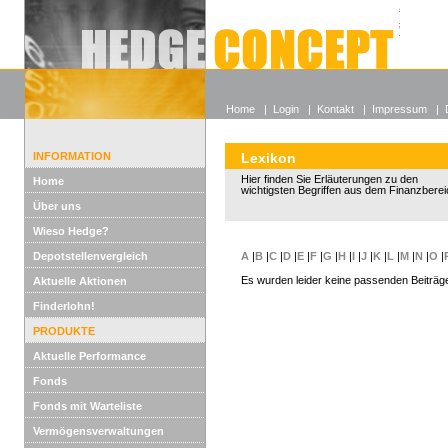
Alle off
Lexikon
Wieso He
Home
|
Login
|
Kontakt
|
Impressum
|
INFORMATION
Lexikon
Hier finden Sie Erläuterungen zu den
Home
wichtigsten Begriffen aus dem Finanzberei
Über uns
Wieso Hedge?
Depotstellenvergleich
A
|
B
|
C
|
D
|
E
|
F
|
G
|
H
|
I
|
J
|
K
|
L
|
M
|
N
|
O
|
Es wurden leider keine passenden Beiträg
Aktuelle Aktionen
Finderlohn!
PRODUKTE
Aktuelle Performance
Fonds
Fonds mit Warteliste
Vermögensverwaltungen