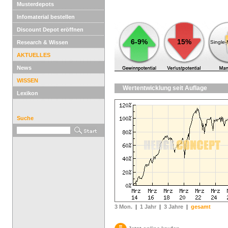
Musterdepots
Infomaterial bestellen
Discount Depot eröffnen
6-9%
15%
Research & Wissen
Single
AKTUELLES
News
WISSEN
Wertentwicklung seit Auflage
Lexikon
Suche
3 Mon.
|
1 Jahr
|
3 Jahre
|
gesamt