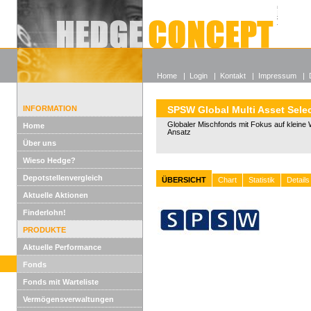
Alle off
Lexikon
Wieso He
Home
|
Login
|
Kontakt
|
Impressum
|
INFORMATION
SPSW Global Multi Asset Sele
Globaler Mischfonds mit Fokus auf kleine 
Home
Ansatz
Über uns
Wieso Hedge?
Depotstellenvergleich
ÜBERSICHT
Chart
Statistik
Details
Aktuelle Aktionen
Finderlohn!
PRODUKTE
Aktuelle Performance
Fonds
Fonds mit Warteliste
Vermögensverwaltungen