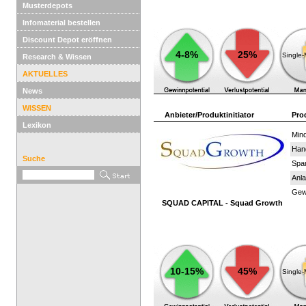
Musterdepots
Infomaterial bestellen
Discount Depot eröffnen
4-8%
25%
Single
Research & Wissen
AKTUELLES
News
WISSEN
Anbieter/Produktinitiator
Pro
Lexikon
Mind
Han
Suche
Spar
Anla
Gewi
SQUAD CAPITAL - Squad Growth
10-15%
45%
Single