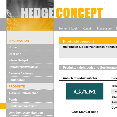
Alle off
Lexikon
Wieso He
Home
|
Login
|
Kontakt
|
Impressum
|
INFORMATION
Produktübersicht
Hier finden Sie alle Wartelisten-Fonds i
Home
Über uns
Wieso Hedge?
Depotstellenvergleich
Produkte (alphabetische Sortierung)
Aktuelle Aktionen
Anbieter/Produktinitiator
Pro
Finderlohn!
Mind
PRODUKTE
Han
Aktuelle Performance
Spar
Fonds
Anla
Fonds mit Warteliste
Gewi
GAM Star Cat Bond
Vermögensverwaltungen