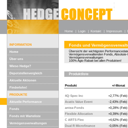
Alle off
Lexikon
Wieso He
Home
|
Login
|
Kontakt
|
Impressum
|
INFORMATION
Fonds und Vermögensverwal
Übersicht der wichtigsten Performancedate
Home
Vermögensverwaltenden Fonds, Absolute-
Vermögensverwaltungen
Über uns
100% Agio Rabatt bei allen Produkten!
Wieso Hedge?
Depotstellenvergleich
Produktliste
Aktuelle Aktionen
Produkt
+/-Monat
Finderlohn!
PRODUKTE
4Q-Spec Inc
+2,77% (Feb)
Aktuelle Performance
Acatis Value Event
-2,43% (Feb)
antea-Fonds
+0,28% (Feb)
Fonds
Flexible Allocation
+0,39% (Feb)
Fonds mit Warteliste
C ARTS Flex
+4,62% (Feb)
Vermögensverwaltungen
Dual R Microfinance
-0,05% (Feb)