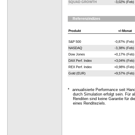
SQUAD GROWTH
-3,02% (Feb)
Referenzindizes
Produkt
+/-Monat
S&P 500
-0,87% (Feb)
NASDAQ
-3,38% (Feb)
Dow Jones
+0,17% (Feb)
DAX Perf. Index
+3,04% (Feb)
REX Perf. Index
+0,98% (Feb)
Gold (EUR)
+9,57% (Feb)
*
annualisierte Performance seit Han
durch Simulation erfolgt sein. Für al
Renditen sind keine Garantie für di
eines Renditeziels.