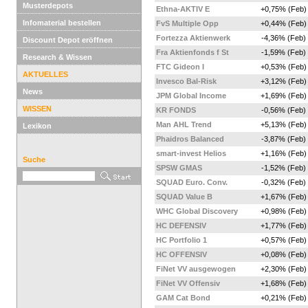
Musterdepots
Ethna-AKTIV E
+0,75% (Feb)
Infomaterial bestellen
FvS Multiple Opp
+0,44% (Feb)
Fortezza Aktienwerk
-4,36% (Feb)
Discount Depot eröffnen
Fra Aktienfonds f St
-1,59% (Feb)
Research & Wissen
FTC Gideon I
+0,53% (Feb)
AKTUELLES
Invesco Bal-Risk
+3,12% (Feb)
News
JPM Global Income
+1,69% (Feb)
WISSEN
KR FONDS
-0,56% (Feb)
Man AHL Trend
+5,13% (Feb)
Lexikon
Phaidros Balanced
-3,87% (Feb)
smart-invest Helios
+1,16% (Feb)
Suche
SPSW GMAS
-1,52% (Feb)
SQUAD Euro. Conv.
-0,32% (Feb)
SQUAD Value B
+1,67% (Feb)
WHC Global Discovery
+0,98% (Feb)
HC DEFENSIV
+1,77% (Feb)
HC Portfolio 1
+0,57% (Feb)
HC OFFENSIV
+0,08% (Feb)
FiNet VV ausgewogen
+2,30% (Feb)
FiNet VV Offensiv
+1,68% (Feb)
GAM Cat Bond
+0,21% (Feb)