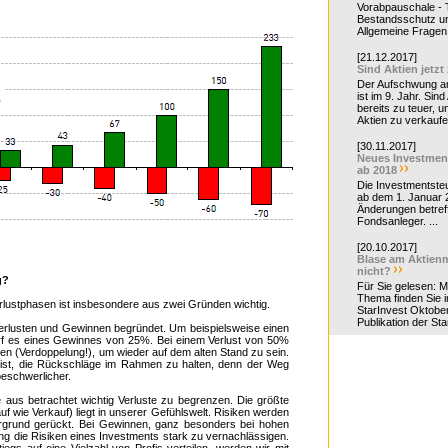
Vorabpauschale - Te
Bestandsschutz un
Allgemeine Fragen 
[21.12.2017]
Sind Aktien jetzt
Der Aufschwung a
ist im 9. Jahr. Sind
bereits zu teuer, u
Aktien zu verkaufe
[30.11.2017]
Neues Investmen
ab 2018
Die Investmentsteu
ab dem 1. Januar 
Änderungen betreff
Fondsanleger. ...
[20.10.2017]
Blase am Aktienm
nicht?
g?
Für Sie gelesen: 
Thema finden Sie i
rlustphasen ist insbesondere aus zwei Gründen wichtig.
StarInvest Oktobe
Publikation der Sta
 Verlusten und Gewinnen begründet. Um beispielsweise einen
rf es eines Gewinnes von 25%. Bei einem Verlust von 50%
n (Verdoppelung!), um wieder auf dem alten Stand zu sein.
l ist, die Rückschläge im Rahmen zu halten, denn der Weg
beschwerlicher.
e aus betrachtet wichtig Verluste zu begrenzen. Die größte
f wie Verkauf) liegt in unserer Gefühlswelt. Risiken werden
ergrund gerückt. Bei Gewinnen, ganz besonders bei hohen
 die Risiken eines Investments stark zu vernachlässigen.