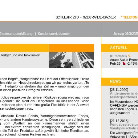
enen Fonds
Aktuelle Kurse
dgefonds?
SCHULSTR. 23 D - 97236 RANDERSACKER
* TELEFON 0
Datenschutzerklärung
|
Kundenservicecenter
Sonntag, 09.08.2026
AKTUELL
Hedge" und wie funktioniert
Kursdaten
Acatis Value Event
Feb 26:
-2,43%
den Begriff „Hedgefonds“ ins Licht der Öffentlichkeit. Diese
NEWS
hm zitierten Heuschrecken so gut wir gar nichts zu tun. „To
n“. Hedgefonds streben das Ziel an – unabhängig von den
[26.11.2020]
 einen positiven Ertrag zu erzielen.
Änderungen in d
Musterportfolios
tfolios respektive der aktiven Risikostreuung wird auch von
 genutzt, die nicht als Hedgefonds im klassischen Sinne
Im Musterdepot HC
zeichnen sich durch eine große Flexibilität in der Auswahl
OFFENSIV werden
fsentscheidungen aus.
nächsten Tagen 3
ausgetauscht. ...
: Absolute Return Fonds, vermögensverwaltende Fonds,
x- und andere Handelssysteme. Diese sehr verschiedenen
[21.12.2018]
ig vom „Wetter“ an den Finanzmärkten jährlich einen
Fondsbesteueru
 – bei extrem schlechten Bedingungen - etwaige Verluste
Vorabpauschale 
bt ein Teil der Produkte außergewöhnlich hohe Renditen an.
Die wichtigsten F
tsprechend höheren Risiken rechnen.
Antworten im Überb