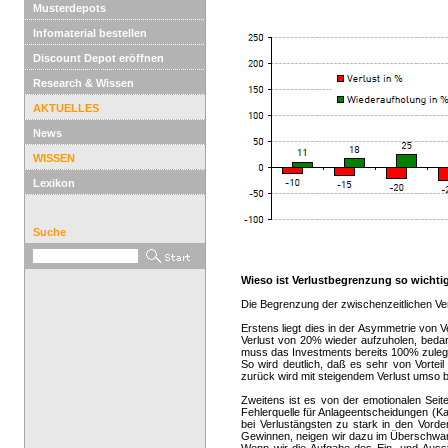
Musterdepots
Infomaterial bestellen
Discount Depot eröffnen
Research & Wissen
AKTUELLES
News
WISSEN
Lexikon
Suche
Wieso ist Verlustbegrenzung so wichti
Die Begrenzung der zwischenzeitlichen Ve
Erstens liegt dies in der Asymmetrie von
Verlust von 20% wieder aufzuholen, beda
muss das Investments bereits 100% zulege
So wird deutlich, daß es sehr von Vortei
zurück wird mit steigendem Verlust umso 
Zweitens ist es von der emotionalen Seit
Fehlerquelle für Anlageentscheidungen (Kau
bei Verlustängsten zu stark in den Vord
Gewinnen, neigen wir dazu im Überschwang