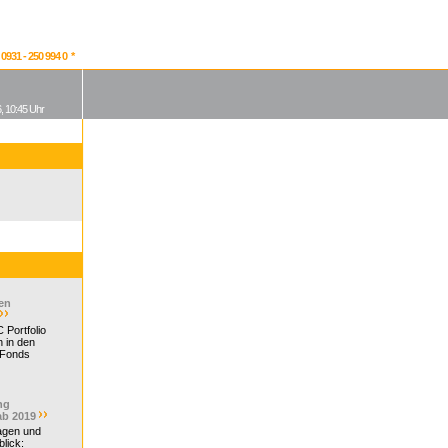
931 - 250 994 0 *
, 10:45 Uhr
en
 Portfolio
 in den
 Fonds
ng
ab 2019
ragen und
lick: