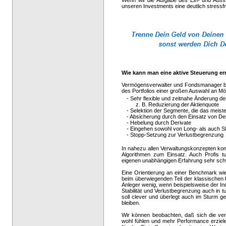
Wenn wir die Aufgabe des Ein- und Aussti
unseren Investments eine deutlich stressfr
Wie kann man eine aktive Steuerung er
Vermögensverwalter und Fondsmanager be
des Portfolios einer großen Auswahl an Mö
- Sehr flexible und zeitnahe Änderung des
z. B. Reduzierung der Aktienquote
- Selektion der Segmente, die das meiste
- Absicherung durch den Einsatz von De
- Hebelung durch Derivate
- Eingehen sowohl von Long- als auch S
- Stopp-Setzung zur Verlustbegrenzung
In nahezu allen Verwaltungskonzepten kom
Algorithmen zum Einsatz. Auch Profis tu
eigenen unabhängigen Erfahrung sehr schwer
Eine Orientierung an einer Benchmark wie
beim überwiegenden Teil der klassischen 
Anleger wenig, wenn beispielsweise der Ind
Stabilität und Verlustbegrenzung auch in t
soll clever und überlegt auch im Sturm g
bleiben.
Wir können beobachten, daß sich die ver
wohl fühlen und mehr Performance erziele