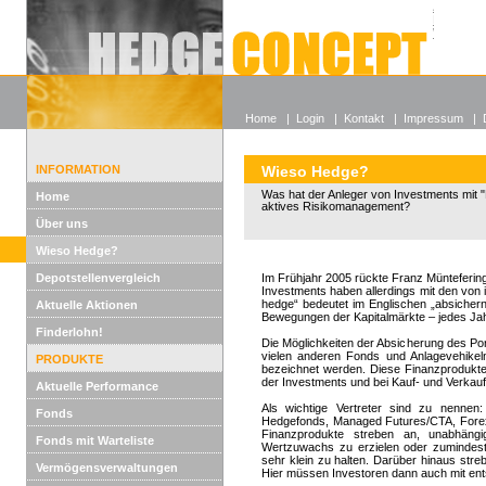
Alle off
Lexikon
Wieso He
Home
|
Login
|
Kontakt
|
Impressum
|
INFORMATION
Wieso Hedge?
Was hat der Anleger von Investments mit "
Home
aktives Risikomanagement?
Über uns
Wieso Hedge?
Depotstellenvergleich
Im Frühjahr 2005 rückte Franz Müntefering 
Investments haben allerdings mit den von i
hedge“ bedeutet im Englischen „absicher
Aktuelle Aktionen
Bewegungen der Kapitalmärkte – jedes Jahr
Finderlohn!
Die Möglichkeiten der Absicherung des Por
vielen anderen Fonds und Anlagevehikeln
PRODUKTE
bezeichnet werden. Diese Finanzprodukte 
der Investments und bei Kauf- und Verkau
Aktuelle Performance
Als wichtige Vertreter sind zu nennen
Fonds
Hedgefonds, Managed Futures/CTA, Fore
Finanzprodukte streben an, unabhäng
Fonds mit Warteliste
Wertzuwachs zu erzielen oder zumindest
sehr klein zu halten. Darüber hinaus stre
Vermögensverwaltungen
Hier müssen Investoren dann auch mit en