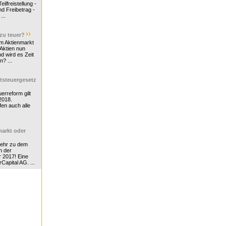
ilfreistellung -
d Freibetrag -
...
 zu teuer?
m Aktienmarkt
 Aktien nun
nd wird es Zeit
n? ...
tsteuergesetz
erreform gilt
2018.
en auch alle
arkt oder
Mehr zu dem
n der
r 2017! Eine
rCapital AG. ...