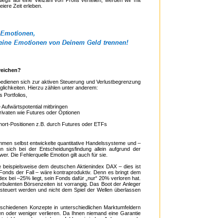
egs auf eine Vielzahl von Profis verteilen, werden wir mit
eiere Zeit erleben.
reichen?
dienen sich zur aktiven Steuerung und Verlustbegrenzung
glichkeiten. Hierzu zählen unter anderem:
 Portfolios,
 Aufwärtspotential mitbringen
rivaten wie Futures oder Optionen
hort-Positionen z.B. durch Futures oder ETFs
men selbst entwickelte quantitative Handelssysteme und –
n sich bei der Entscheidungsfindung allein aufgrund der
. Die Fehlerquelle Emotion gilt auch für sie.
 beispielsweise dem deutschen Aktienindex DAX – dies ist
Fonds der Fall – wäre kontraproduktiv. Denn es bringt dem
ex bei –25% liegt, sein Fonds dafür „nur“ 20% verloren hat.
urbulenten Börsenzeiten ist vorrangig. Das Boot der Anleger
esteuert werden und nicht dem Spiel der Wellen überlassen
schiedenen Konzepte in unterschiedlichen Marktumfeldern
n oder weniger verlieren. Da Ihnen niemand eine Garantie