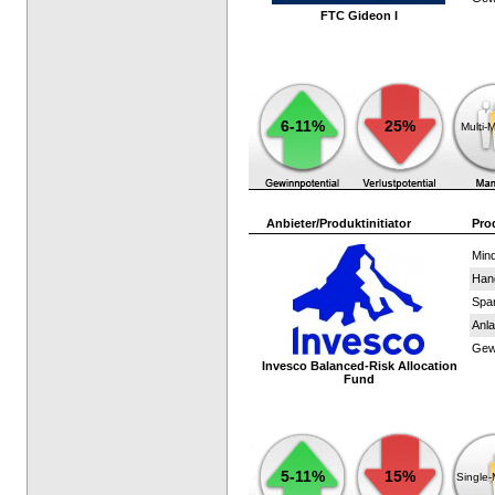
FTC Gideon I
6-11%
25%
Multi-
Anbieter/Produktinitiator
Pro
Mind
Han
Spar
Anla
Gewi
Invesco Balanced-Risk Allocation
Fund
5-11%
15%
Single