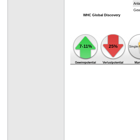
Anla
Gewi
WHC Global Discovery
7-11%
25%
Single