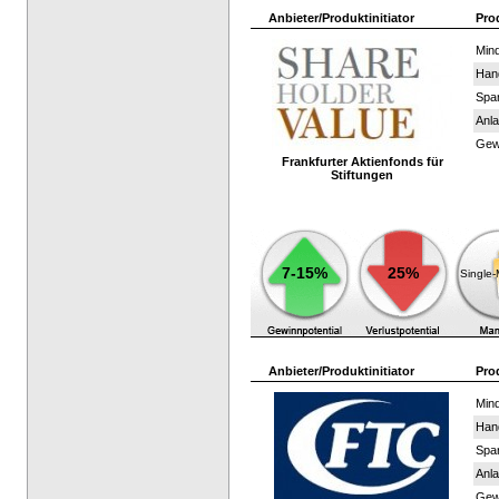
Anbieter/Produktinitiator
Pro
Mind
Han
Spar
Anla
Gewi
Frankfurter Aktienfonds für
Stiftungen
7-15%
25%
Single
Anbieter/Produktinitiator
Pro
Mind
Han
Spar
Anla
Gewi