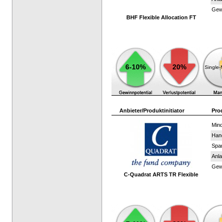
Gewi
BHF Flexible Allocation FT
6-10%
20%
Single
Anbieter/Produktinitiator
Pro
Mind
Han
Spar
Anla
Gewi
C-Quadrat ARTS TR Flexible