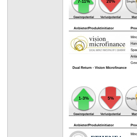
7-11%
20%
Single
Anbieter/Produktinitiator
Pro
Mind
Han
Spar
Anla
Gewi
Dual Return - Vision Microfinance
1-3%
5%
Single
Anbieter/Produktinitiator
Pro
Mind