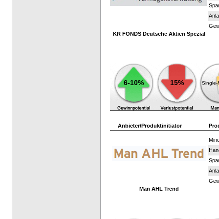
Spar
Anla
Gewi
KR FONDS Deutsche Aktien Spezial
6-10%
15%
Single
Anbieter/Produktinitiator
Pro
Mind
Han
Spar
Anla
Gewi
Man AHL Trend