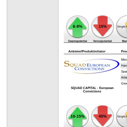
6-9%
15%
Single
Anbieter/Produktinitiator
Pro
Mind
Han
Spar
Anla
Gewi
SQUAD CAPITAL - European
Convictions
10-15%
45%
Single