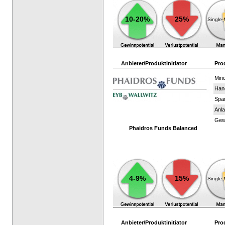
10-20%
25%
Single
Anbieter/Produktinitiator
Pro
Mind
Han
Spar
Anla
Gewi
Phaidros Funds Balanced
4-9%
15%
Single
Anbieter/Produktinitiator
Pro