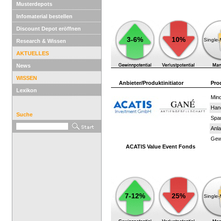
Musterdepots
Infomaterial bestellen
Discount Depot eröffnen
3-6%
10%
Single
Research & Wissen
AKTUELLES
News
WISSEN
Anbieter/Produktinitiator
Pro
Lexikon
Mind
Han
Suche
Spar
Anla
Gewi
ACATIS Value Event Fonds
7-12%
25%
Single