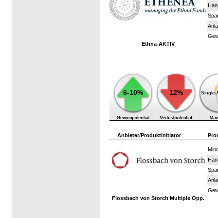
Han
Spar
Anla
Gewi
Ethna-AKTIV
6-10%
12%
Single
Anbieter/Produktinitiator
Pro
Mind
Han
Spar
Anla
Gewi
Flossbach von Storch Multiple Opp.