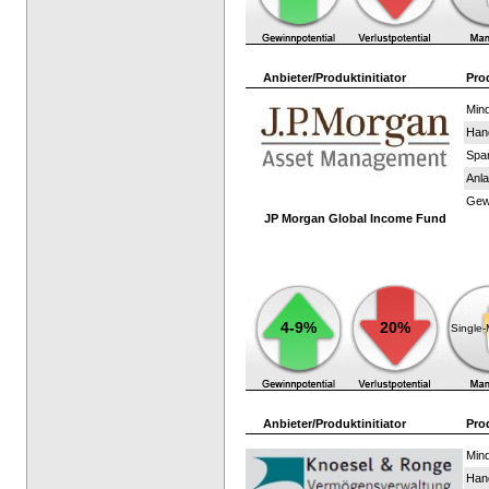
Anbieter/Produktinitiator
Pro
Mind
Han
Spar
Anla
Gewi
JP Morgan Global Income Fund
4-9%
20%
Single
Anbieter/Produktinitiator
Pro
Mind
Han