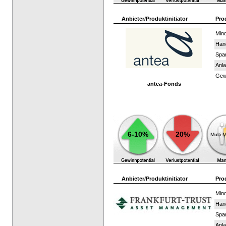
Anbieter/Produktinitiator
Pro
Mind
Han
Spar
Anla
Gewi
antea-Fonds
6-10%
20%
Multi-
Anbieter/Produktinitiator
Pro
Mind
Han
Spar
Anla