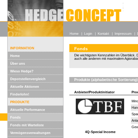
Alle off
Lexikon
Wieso He
Home
|
Login
|
Kontakt
|
Impressum
|
INFORMATION
Fonds
Die wichtigsten Kennzahlen im Überblick. D
Home
auch alle anderen mit maximalem Agiorabat
Über uns
Wieso Hedge?
Depotstellenvergleich
Produkte (alphabetische Sortierung)
Aktuelle Aktionen
Anbieter/Produktinitiator
Pro
Finderlohn!
Mind
PRODUKTE
Han
Aktuelle Performance
Spar
Fonds
Anla
Fonds mit Warteliste
Gewi
4Q-Special Income
Vermögensverwaltungen