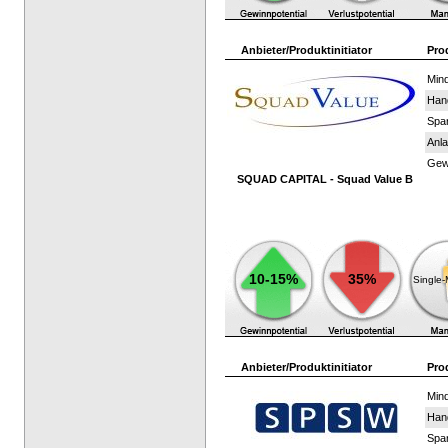
Anbieter/Produktinitiator
Pro
Mind
Han
Spar
Anla
Gewi
SQUAD CAPITAL - Squad Value B
10-15%
35%
Single
Anbieter/Produktinitiator
Pro
Mind
Han
Spar