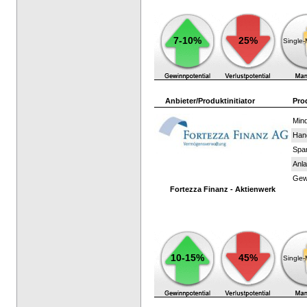
7-10%
25%
Single
Anbieter/Produktinitiator
Pro
Mind
Han
Spar
Anla
Gewi
Fortezza Finanz - Aktienwerk
10-15%
45%
Single