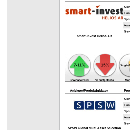
Mind
Han
Spar
Anla
Gewi
smart-invest Helios AR
7-11%
15%
Single
Anbieter/Produktinitiator
Pro
Mind
Han
Spar
Anla
Gewi
SPSW Global Multi Asset Selection