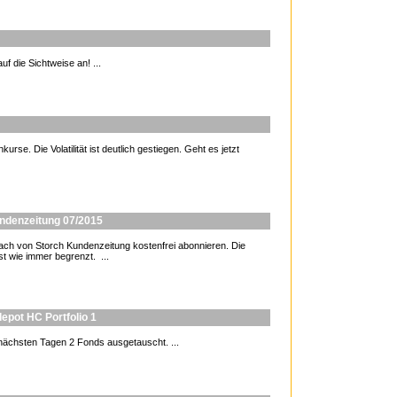
f die Sichtweise an! ...
urse. Die Volatilität ist deutlich gestiegen. Geht es jetzt
undenzeitung 07/2015
 von Storch Kundenzeitung kostenfrei abonnieren. Die
st wie immer begrenzt. ...
epot HC Portfolio 1
nächsten Tagen 2 Fonds ausgetauscht. ...