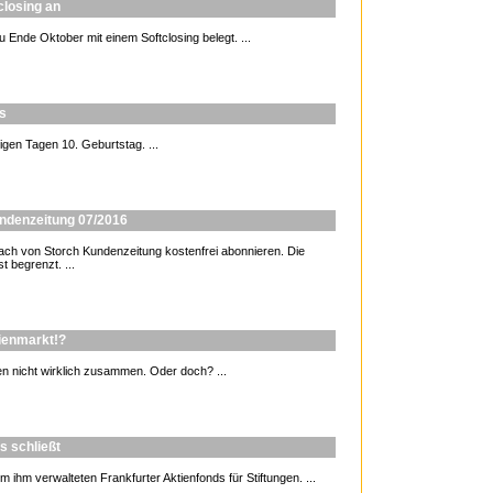
closing an
 Ende Oktober mit einem Softclosing belegt. ...
us
igen Tagen 10. Geburtstag. ...
undenzeitung 07/2016
 von Storch Kundenzeitung kostenfrei abonnieren. Die
t begrenzt. ...
tienmarkt!?
n nicht wirklich zusammen. Oder doch? ...
s schließt
hm verwalteten Frankfurter Aktienfonds für Stiftungen. ...