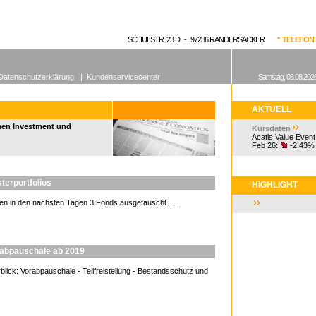
enen Fonds
Aktuelle Kurse
dgefonds?
SCHULSTR. 23 D - 97236 RANDERSACKER
* TELEFON 0
Datenschutzerklärung
|
Kundenservicecenter
Samstag, 08.08.2026
AKTUELL
hen Investment und
Kursdaten
Acatis Value Event
Feb 26:
-2,43%
terportfolios
HIGHLIGHT
n in den nächsten Tagen 3 Fonds ausgetauscht. ...
rabpauschale ab 2019
lick: Vorabpauschale - Teilfreistellung - Bestandsschutz und