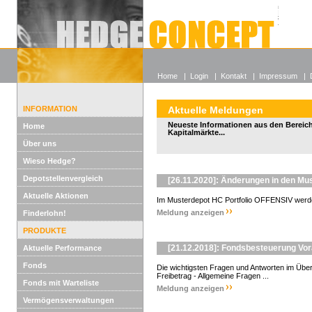
Alle off
Lexikon
Wieso He
Home
|
Login
|
Kontakt
|
Impressum
|
INFORMATION
Aktuelle Meldungen
Neueste Informationen aus den Bereic
Home
Kapitalmärkte...
Über uns
Wieso Hedge?
Depotstellenvergleich
[26.11.2020]: Änderungen in den Mus
Aktuelle Aktionen
Im Musterdepot HC Portfolio OFFENSIV werde
Meldung anzeigen
Finderlohn!
PRODUKTE
[21.12.2018]: Fondsbesteuerung Vo
Aktuelle Performance
Fonds
Die wichtigsten Fragen und Antworten im Überb
Freibetrag - Allgemeine Fragen ...
Fonds mit Warteliste
Meldung anzeigen
Vermögensverwaltungen