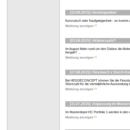
[15.09.2015]: Herbstgewitter
Kursrutsch oder Kaufgelegenheit - es kommt au
Meldung anzeigen
[03.09.2015]: Aktiencrash!?
Im August fielen rund um den Globus die Aktienk
bergab? ...
Meldung anzeigen
[27.08.2015]: Flossbach v Storch K
Bei HEGDECONCEPT können Sie die Flossbach
Stückzahl für die vierteljährliche Aussendung i
Meldung anzeigen
[31.07.2015]: Anpassung im Musterd
Im Musterdepot HC Portfolio 1 werden in den 
Meldung anzeigen