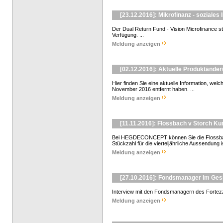
[23.12.2016]: Mikrofinanz - soziales
Der Dual Return Fund - Vision Microfinance st
Verfügung. ...
Meldung anzeigen
[02.12.2016]: Aktuelle Produktänd
Hier finden Sie eine aktuelle Information, w
November 2016 entfernt haben. ...
Meldung anzeigen
[11.11.2016]: Flossbach v Storch K
Bei HEGDECONCEPT können Sie die Flossbach
Stückzahl für die vierteljährliche Aussendung is
Meldung anzeigen
[27.10.2016]: Fondsmanager im Ge
Interview mit den Fondsmanagern des Fortezz
Meldung anzeigen