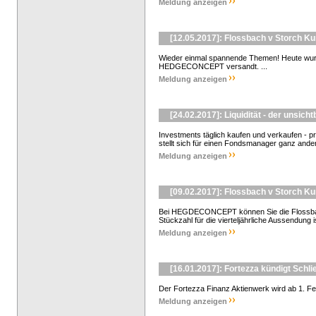
Meldung anzeigen
[12.05.2017]: Flossbach v Storch K
Wieder einmal spannende Themen! Heute wur
HEDGECONCEPT versandt. ...
Meldung anzeigen
[24.02.2017]: Liquidität - der unsich
Investments täglich kaufen und verkaufen - pro
stellt sich für einen Fondsmanager ganz anders
Meldung anzeigen
[09.02.2017]: Flossbach v Storch K
Bei HEGDECONCEPT können Sie die Flossbach
Stückzahl für die vierteljährliche Aussendung is
Meldung anzeigen
[16.01.2017]: Fortezza kündigt Schli
Der Fortezza Finanz Aktienwerk wird ab 1. Feb
Meldung anzeigen