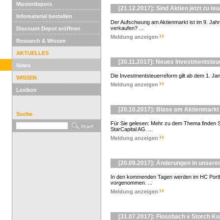
Musterdepots
[21.12.2017]: Sind Aktien jetzt zu te
Infomaterial bestellen
Der Aufschwung am Aktienmarkt ist im 9. Jahr. 
verkaufen? ...
Discount Depot eröffnen
Meldung anzeigen
Research & Wissen
AKTUELLES
[30.11.2017]: Neues Investmentsteu
News
Die Investmentsteuerreform gilt ab dem 1. Jan
WISSEN
Meldung anzeigen
Lexikon
[20.10.2017]: Blase am Aktienmarkt 
Suche
Für Sie gelesen: Mehr zu dem Thema finden Si
StarCapital AG. ...
Meldung anzeigen
[20.09.2017]: Änderungen in unseren
In den kommenden Tagen werden im HC Portfo
vorgenommen. ...
Meldung anzeigen
[31.07.2017]: Flossbach v Storch K