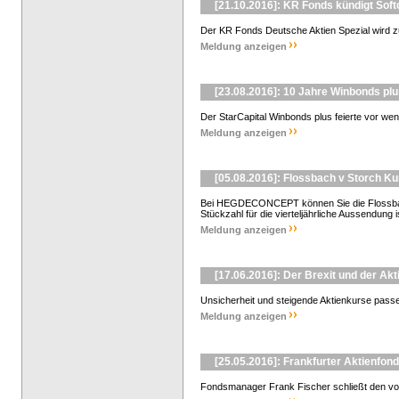
[21.10.2016]: KR Fonds kündigt Soft
Der KR Fonds Deutsche Aktien Spezial wird zu
Meldung anzeigen
[23.08.2016]: 10 Jahre Winbonds pl
Der StarCapital Winbonds plus feierte vor wen
Meldung anzeigen
[05.08.2016]: Flossbach v Storch K
Bei HEGDECONCEPT können Sie die Flossbach
Stückzahl für die vierteljährliche Aussendung is
Meldung anzeigen
[17.06.2016]: Der Brexit und der Ak
Unsicherheit und steigende Aktienkurse passe
Meldung anzeigen
[25.05.2016]: Frankfurter Aktienfond
Fondsmanager Frank Fischer schließt den vom i