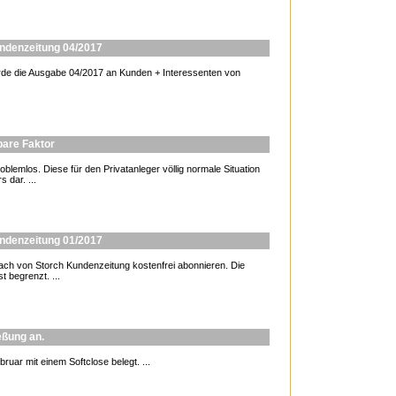
undenzeitung 04/2017
de die Ausgabe 04/2017 an Kunden + Interessenten von
tbare Faktor
blemlos. Diese für den Privatanleger völlig normale Situation
 dar. ...
undenzeitung 01/2017
 von Storch Kundenzeitung kostenfrei abonnieren. Die
t begrenzt. ...
eßung an.
ruar mit einem Softclose belegt. ...