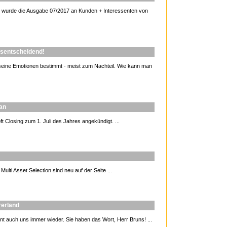
e wurde die Ausgabe 07/2017 an Kunden + Interessenten von
gsentscheidend!
 seine Emotionen bestimmt - meist zum Nachteil. Wie kann man
 an
t Closing zum 1. Juli des Jahres angekündigt. ...
ti Asset Selection sind neu auf der Seite ...
rerland
t auch uns immer wieder. Sie haben das Wort, Herr Bruns! ...