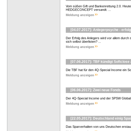
Vom süßen Gift und Bankenrettung 2.0. Heut
HEDGECONCEPT versandt. ...
Meldung anzeigen
[04.07.2017]: Anlegerpsyche - erfol
Der Erfolg des Anlegers wird vor allem durch
sich selbst überlisten? ...
Meldung anzeigen
[07.06.2017]: TBF kündigt Softclose
Die TBF hat für den 4Q-Special Income ein Sof
Meldung anzeigen
[06.06.2017]: Zwei neue Fonds
Der 4Q-Special Income und der SPSW Global Mul
Meldung anzeigen
[22.05.2017]: Deutschland einig Spa
Das Sparverhalten von uns Deutschen erstaun