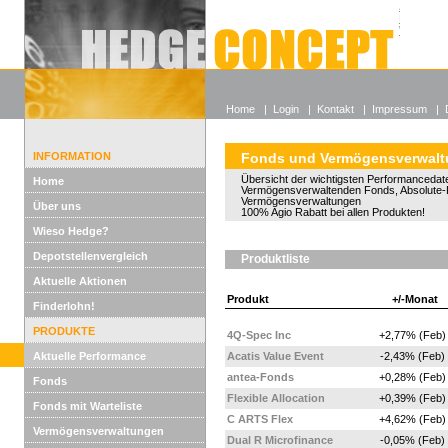
Alle off
Lexikon
Wieso He
Home
|
Login
|
Kontakt
|
Impressum
|
INFORMATION
Fonds und Vermögensverwal
Übersicht der wichtigsten Performancedate
Home
Vermögensverwaltenden Fonds, Absolute-
Vermögensverwaltungen
Über uns
100% Agio Rabatt bei allen Produkten!
Wieso Hedge?
Depotstellenvergleich
Produktliste
Aktuelle Aktionen
Produkt
+/-Monat
Finderlohn!
PRODUKTE
4Q-Spec Inc
+2,77% (Feb)
Aktuelle Performance
Acatis Value Event
-2,43% (Feb)
antea-Fonds
+0,28% (Feb)
Fonds
Flexible Allocation
+0,39% (Feb)
Fonds mit Warteliste
C ARTS Flex
+4,62% (Feb)
Vermögensverwaltungen
Dual R Microfinance
-0,05% (Feb)