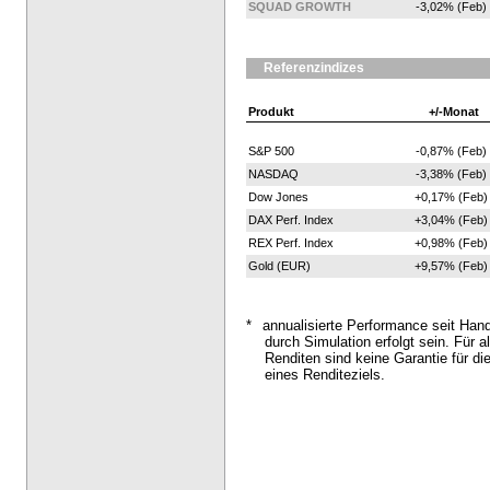
SQUAD GROWTH
-3,02% (Feb)
Referenzindizes
Produkt
+/-Monat
S&P 500
-0,87% (Feb)
NASDAQ
-3,38% (Feb)
Dow Jones
+0,17% (Feb)
DAX Perf. Index
+3,04% (Feb)
REX Perf. Index
+0,98% (Feb)
Gold (EUR)
+9,57% (Feb)
*
annualisierte Performance seit Han
durch Simulation erfolgt sein. Für al
Renditen sind keine Garantie für di
eines Renditeziels.