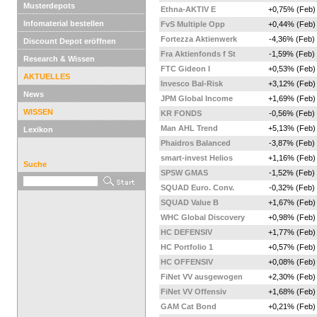
Musterdepots
Ethna-AKTIV E
+0,75% (Feb)
Infomaterial bestellen
FvS Multiple Opp
+0,44% (Feb)
Fortezza Aktienwerk
-4,36% (Feb)
Discount Depot eröffnen
Fra Aktienfonds f St
-1,59% (Feb)
Research & Wissen
FTC Gideon I
+0,53% (Feb)
AKTUELLES
Invesco Bal-Risk
+3,12% (Feb)
News
JPM Global Income
+1,69% (Feb)
WISSEN
KR FONDS
-0,56% (Feb)
Man AHL Trend
+5,13% (Feb)
Lexikon
Phaidros Balanced
-3,87% (Feb)
smart-invest Helios
+1,16% (Feb)
Suche
SPSW GMAS
-1,52% (Feb)
SQUAD Euro. Conv.
-0,32% (Feb)
SQUAD Value B
+1,67% (Feb)
WHC Global Discovery
+0,98% (Feb)
HC DEFENSIV
+1,77% (Feb)
HC Portfolio 1
+0,57% (Feb)
HC OFFENSIV
+0,08% (Feb)
FiNet VV ausgewogen
+2,30% (Feb)
FiNet VV Offensiv
+1,68% (Feb)
GAM Cat Bond
+0,21% (Feb)