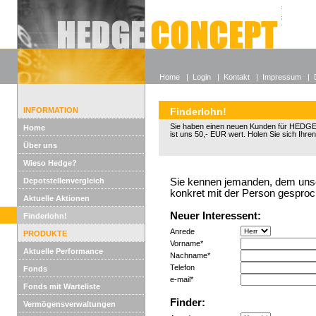
Alle off
Lexikon
Wieso He
Home
|
Login
|
Kontakt
|
Impressum
|
INFORMATION
Finderlohn!
Sie haben einen neuen Kunden für HED
Home
ist uns 50,- EUR wert. Holen Sie sich Ihren
Über uns
Wieso Hedge?
Depotstellenvergleich
Sie kennen jemanden, dem unser
konkret mit der Person gesproc
Aktuelle Aktionen
Neuer Interessent:
Finderlohn!
Anrede
PRODUKTE
Vorname*
Aktuelle Performance
Nachname*
Telefon
Fonds
e-mail*
Fonds mit Warteliste
Finder:
Vermögensverwaltungen