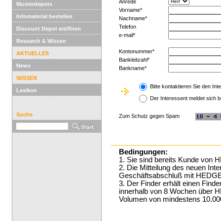
Anrede
Musterdepots
Vorname*
Infomaterial bestellen
Nachname*
Telefon
Discount Depot eröffnen
e-mail*
Research & Wissen
Kontonummer*
AKTUELLES
Bankleitzahl*
News
Bankname*
WISSEN
Bitte kontaktieren Sie den Int
Lexikon
Der Interessent meldet sich b
Suche
Zum Schutz gegen Spam
Bedingungen:
1. Sie sind bereits Kunde v
2. Die Mitteilung des neuen Int
Geschäftsabschluß mit HED
3. Der Finder erhält einen Find
innerhalb von 8 Wochen übe
Volumen von mindestens 10.000