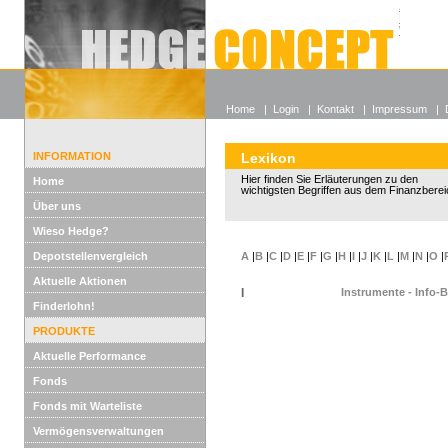
Alle off
Lexikon
Wieso He
Home
|
Login
|
Kontakt
|
Impressum
|
INFORMATION
Lexikon
Hier finden Sie Erläuterungen zu den
Home
wichtigsten Begriffen aus dem Finanzberei
Über uns
Wieso Hedge?
Depotstellenvergleich
A
|
B
|
C
|
D
|
E
|
F
|
G
|
H
|
I
|
J
|
K
|
L
|
M
|
N
|
O
|
Aktuelle Aktionen
I
Instrumente - Info-
Finderlohn!
PRODUKTE
Aktuelle Performance
Fonds
Fonds mit Warteliste
Vermögensverwaltungen