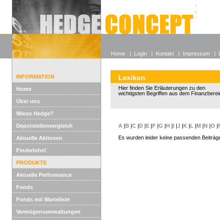
Alle off
Lexikon
Wieso He
Home
|
Login
|
Kontakt
|
Impressum
|
INFORMATION
Lexikon
Hier finden Sie Erläuterungen zu den
Home
wichtigsten Begriffen aus dem Finanzberei
Über uns
Wieso Hedge?
Depotstellenvergleich
A
|
B
|
C
|
D
|
E
|
F
|
G
|
H
|
I
|
J
|
K
|
L
|
M
|
N
|
O
|
Es wurden leider keine passenden Beiträg
Aktuelle Aktionen
Finderlohn!
PRODUKTE
Aktuelle Performance
Fonds
Fonds mit Warteliste
Vermögensverwaltungen