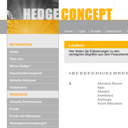
Alle off
Lexikon
Wieso He
Home
|
Login
|
Kontakt
|
Impressum
|
INFORMATION
Lexikon
Hier finden Sie Erläuterungen zu den
Home
wichtigsten Begriffen aus dem Finanzberei
Über uns
Wieso Hedge?
Depotstellenvergleich
A
|
B
|
C
|
D
|
E
|
F
|
G
|
H
|
I
|
J
|
K
|
L
|
M
|
N
|
O
|
Aktuelle Aktionen
A
Absolute Return
Finderlohn!
Agio
Aktie(n)
PRODUKTE
Anleihe(n)
Arbitrage
Aktuelle Performance
Asset Allocation
Fonds
Fonds mit Warteliste
Vermögensverwaltungen