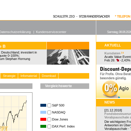
enen Fonds
Aktuelle Kurse
dgefonds?
SCHULSTR. 23 D - 97236 RANDERSACKER
* TELEFON 0
Datenschutzerklärung
|
Kundenservicecenter
Samstag, 08.08.2026
AKTUELL
e B
Deutschland; investiert in
Kursdaten
quote 0-100%;
Acatis Value Event
um Stephan Hornung
Feb 26:
-2,43%
Strategie
Infomaterial
Download
Vergleichswerte
NEWS
S&P 500
[21.12.2018]
NASDAQ
Fondsbesteueru
Vorabpauschale 
Dow Jones
Die wichtigsten F
Antworten im Überb
DAX Perf. Index
Vorabpauschale - Te