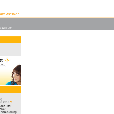
931 - 250 994 0 *
, 17:43 Uhr
ng
ab 2019
ragen und
lick:
ilfreistellung -