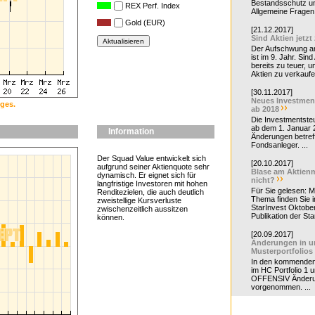
Bestandsschutz un
REX Perf. Index
Allgemeine Fragen 
Gold (EUR)
[21.12.2017]
Sind Aktien jetzt
Der Aufschwung a
ist im 9. Jahr. Sind
bereits zu teuer, u
Aktien zu verkaufe
[30.11.2017]
Neues Investmen
ges.
ab 2018
Die Investmentsteu
ab dem 1. Januar 
Information
Änderungen betreff
Fondsanleger. ...
Der Squad Value entwickelt sich
[20.10.2017]
aufgrund seiner Aktienquote sehr
Blase am Aktienm
dynamisch. Er eignet sich für
nicht?
langfristige Investoren mit hohen
Für Sie gelesen: 
Renditezielen, die auch deutlich
Thema finden Sie i
zweistellige Kursverluste
StarInvest Oktobe
zwischenzeitlich aussitzen
Publikation der Sta
können.
[20.09.2017]
Änderungen in u
Musterportfolios
In den kommende
im HC Portfolio 1 u
OFFENSIV Änder
vorgenommen. ...