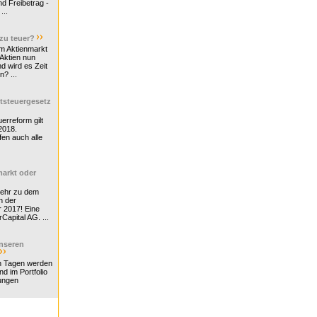
d Freibetrag -
...
 zu teuer?
m Aktienmarkt
 Aktien nun
nd wird es Zeit
n? ...
tsteuergesetz
erreform gilt
2018.
en auch alle
arkt oder
Mehr zu dem
n der
r 2017! Eine
rCapital AG. ...
nseren
n Tagen werden
nd im Portfolio
ungen