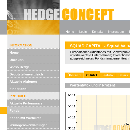
Alle off
Lexikon
Wieso He
Home
|
Login
|
Kontakt
|
Impressum
|
INFORMATION
SQUAD CAPITAL - Squad Valu
Europäischer Aktienfonds mit Schwerpunkt 
Home
unterbewertete Unternehmen; Investitions
ausgezeichnetes Fondsmanagementteam 
Über uns
Wieso Hedge?
Depotstellenvergleich
Übersicht
CHART
Statistik
Details
Aktuelle Aktionen
Wertentwicklung in Prozent
Finderlohn!
PRODUKTE
Aktuelle Performance
Fonds
Fonds mit Warteliste
Vermögensverwaltungen