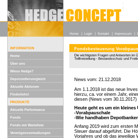
Alle off
Lexikon
Wieso He
Home
|
Login
|
Kontakt
|
Impressum
|
INFORMATION
Fondsbesteuerung Vorabpaus
Die wichtigsten Fragen und Antworten im Ü
Home
Teilfreistellung - Bestandsschutz und Frei
Über uns
Wieso Hedge?
Depotstellenvergleich
News vom: 21.12.2018
Aktuelle Aktionen
Am 1.1.2018 ist das neue Inves
hierzu, ca. vor einem Jahr, ein
Finderlohn!
diesen (News vom 30.11.2017)
PRODUKTE
Heute geht es um ein kleine
Aktuelle Performance
-Vorabpauschale
-Wie handhaben Depotbanken
Fonds
Fonds mit Warteliste
Anfang 2019 wird zum ersten Ma
Steuer darauf abgeführt. Die H
Vermögensverwaltungen
Vorjahres und ob das jeweilige