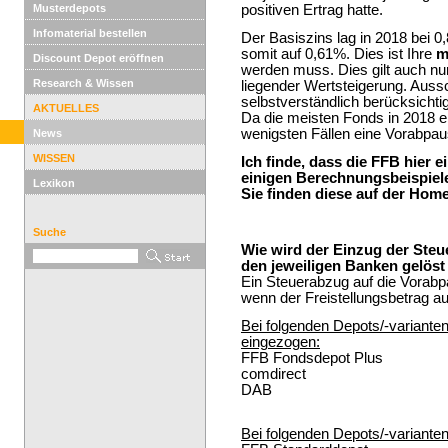
Musterdepots
positiven Ertrag hatte.
Infomaterial bestellen
Der Basiszins lag in 2018 bei
somit auf 0,61%. Dies ist Ihre
m
Discount Depot eröffnen
werden muss. Dies gilt auch nur
Research & Wissen
liegender Wertsteigerung. Aus
selbstverständlich berücksichtig
AKTUELLES
Da die meisten Fonds in 2018 e
wenigsten Fällen eine Vorabpa
News
WISSEN
Ich finde, dass die FFB hier
einigen Berechnungsbeispiele
Lexikon
Sie finden diese auf der Ho
Suche
Wie wird der Einzug der Steu
den jeweiligen Banken gelöst
Ein Steuerabzug auf die Vorabpa
wenn der Freistellungsbetrag au
Bei folgenden Depots/-variant
eingezogen:
FFB Fondsdepot Plus
comdirect
DAB
Bei folgenden Depots/-varianten