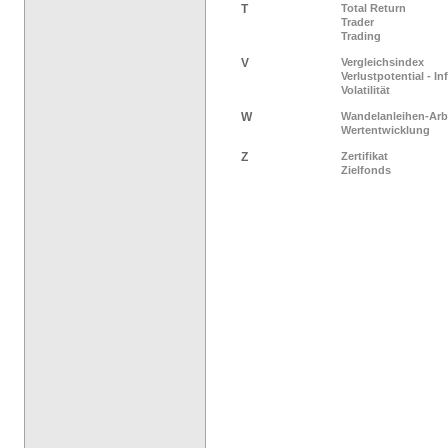
T
Total Return
Trader
Trading
V
Vergleichsindex
Verlustpotential - I
Volatilität
W
Wandelanleihen-Arb
Wertentwicklung
Z
Zertifikat
Zielfonds