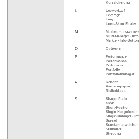
Kurssicherung
L
Leerverkauf
Leverage
long
Long/Short Equity
M
Maximum drawdow
Multi-Manager - Inf
Märkte - Info-Button
O
Option(en)
P
Performance
Performance
Performance fee
Portfolio
Portfoliomanager
R
Rendite
Rente(-npapier)
Risikoklasse
S
Sharpe Ratio
short
Short-Position
Single-Hedgefonds
Single-Manager - In
Spread
Standardabweichun
Stillhalter
Streuung