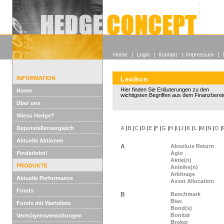
Alle off
Lexikon
Wieso He
Home
|
Login
|
Kontakt
|
Impressum
|
INFORMATION
Lexikon
Hier finden Sie Erläuterungen zu den
Home
wichtigsten Begriffen aus dem Finanzberei
Über uns
Wieso Hedge?
Depotstellenvergleich
A
|
B
|
C
|
D
|
E
|
F
|
G
|
H
|
I
|
J
|
K
|
L
|
M
|
N
|
O
|
Aktuelle Aktionen
A
Absolute Return
Finderlohn!
Agio
Aktie(n)
PRODUKTE
Anleihe(n)
Arbitrage
Aktuelle Performance
Asset Allocation
Fonds
B
Benchmark
Bias
Fonds mit Warteliste
Bond(s)
Bonität
Vermögensverwaltungen
Broker