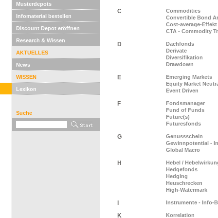
Musterdepots
C
Commodities
Infomaterial bestellen
Convertible Bond Ar
Cost-average-Effekt
Discount Depot eröffnen
CTA - Commodity Tr
Research & Wissen
D
Dachfonds
Derivate
AKTUELLES
Diversifikation
Drawdown
News
WISSEN
E
Emerging Markets
Equity Market Neutr
Lexikon
Event Driven
F
Fondsmanager
Fund of Funds
Suche
Future(s)
Futuresfonds
G
Genussschein
Gewinnpotential - I
Global Macro
H
Hebel / Hebelwirkun
Hedgefonds
Hedging
Heuschrecken
High-Watermark
I
Instrumente - Info-
K
Korrelation