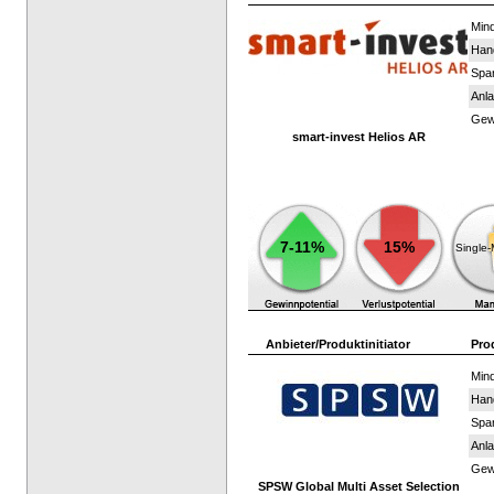
Mind
Han
Spar
Anla
Gewi
smart-invest Helios AR
7-11%
15%
Single
Anbieter/Produktinitiator
Pro
Mind
Han
Spar
Anla
Gewi
SPSW Global Multi Asset Selection