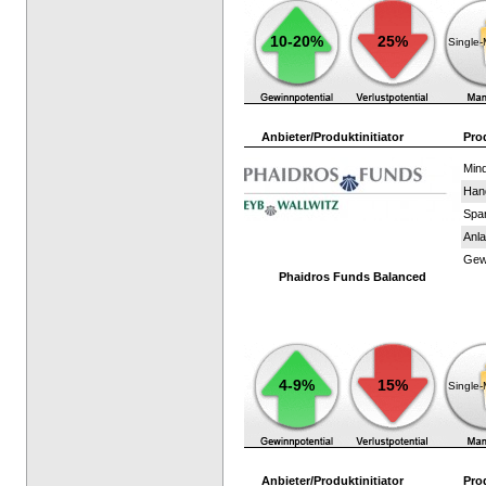
10-20%
25%
Single
Anbieter/Produktinitiator
Pro
Mind
Han
Spar
Anla
Gewi
Phaidros Funds Balanced
4-9%
15%
Single
Anbieter/Produktinitiator
Pro