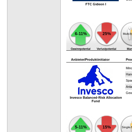
FTC Gideon I
6-11%
25%
Multi-
Anbieter/Produktinitiator
Pro
Mind
Han
Spar
Anla
Gewi
Invesco Balanced-Risk Allocation
Fund
5-11%
15%
Single