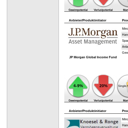
Anbieter/Produktinitiator
Pro
Mind
Han
Spar
Anla
Gewi
JP Morgan Global Income Fund
4-9%
20%
Single
Anbieter/Produktinitiator
Pro
Mind
Han