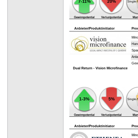
7-11%
20%
Single
Anbieter/Produktinitiator
Pro
Mind
Han
Spar
Anla
Gewi
Dual Return - Vision Microfinance
1-3%
5%
Single
Anbieter/Produktinitiator
Pro
Mind