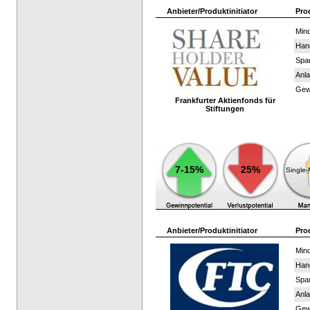
Anbieter/Produktinitiator
Pro
Mind
Han
Spar
Anla
Gewi
Frankfurter Aktienfonds für
Stiftungen
7-15%
25%
Single
Anbieter/Produktinitiator
Pro
Mind
Han
Spar
Anla
Gewi