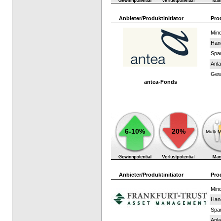
Anbieter/Produktinitiator
Pro
Mind
Han
Spar
Anla
Gewi
antea-Fonds
6-10%
20%
Multi-
Anbieter/Produktinitiator
Pro
Mind
Han
Spar
Anla