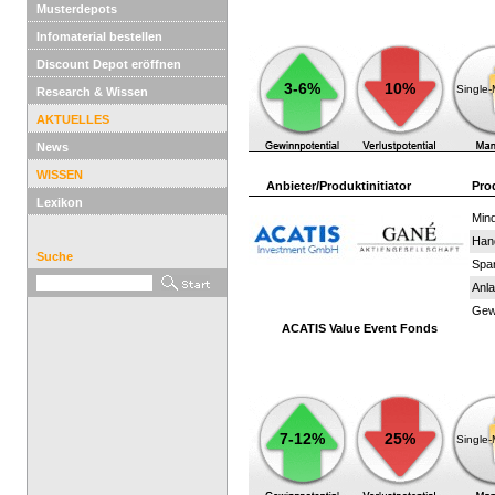
Musterdepots
Infomaterial bestellen
Discount Depot eröffnen
3-6%
10%
Single
Research & Wissen
AKTUELLES
News
WISSEN
Anbieter/Produktinitiator
Pro
Lexikon
Mind
Han
Suche
Spar
Anla
Gewi
ACATIS Value Event Fonds
7-12%
25%
Single