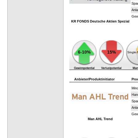
Spar
Anla
Gewi
KR FONDS Deutsche Aktien Spezial
6-10%
15%
Single
Anbieter/Produktinitiator
Pro
Mind
Han
Spar
Anla
Gewi
Man AHL Trend