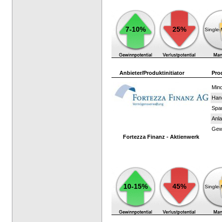
7-10%
25%
Single
Anbieter/Produktinitiator
Pro
Mind
Han
Spar
Anla
Gewi
Fortezza Finanz - Aktienwerk
10-15%
45%
Single