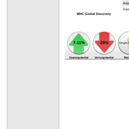
Anla
Gewi
WHC Global Discovery
7-11%
25%
Single