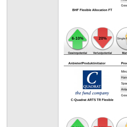
Gewi
BHF Flexible Allocation FT
6-10%
20%
Single
Anbieter/Produktinitiator
Pro
Mind
Han
Spar
Anla
Gewi
C-Quadrat ARTS TR Flexible