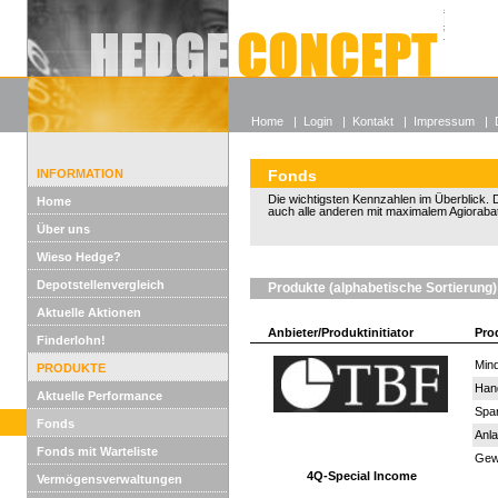
Alle off
Lexikon
Wieso He
Home
|
Login
|
Kontakt
|
Impressum
|
INFORMATION
Fonds
Die wichtigsten Kennzahlen im Überblick. D
Home
auch alle anderen mit maximalem Agiorabat
Über uns
Wieso Hedge?
Depotstellenvergleich
Produkte (alphabetische Sortierung)
Aktuelle Aktionen
Anbieter/Produktinitiator
Pro
Finderlohn!
Mind
PRODUKTE
Han
Aktuelle Performance
Spar
Fonds
Anla
Fonds mit Warteliste
Gewi
4Q-Special Income
Vermögensverwaltungen