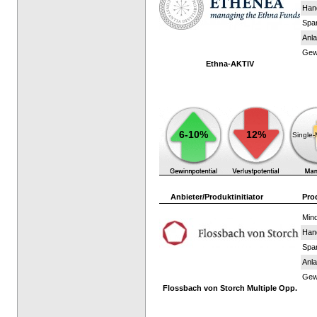
Han
Spar
Anla
Gewi
Ethna-AKTIV
6-10%
12%
Single
Anbieter/Produktinitiator
Pro
Mind
Han
Spar
Anla
Gewi
Flossbach von Storch Multiple Opp.