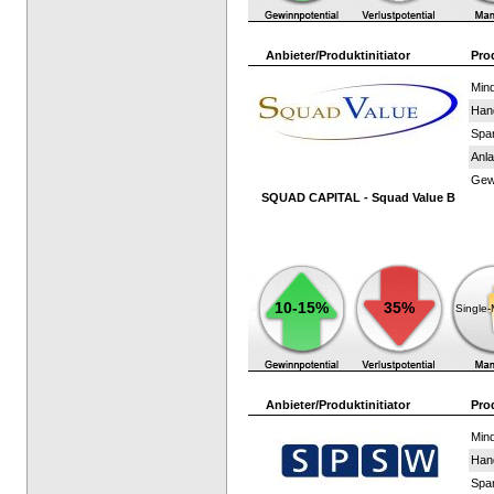
Anbieter/Produktinitiator
Pro
Mind
Han
Spar
Anla
Gewi
SQUAD CAPITAL - Squad Value B
10-15%
35%
Single
Anbieter/Produktinitiator
Pro
Mind
Han
Spar