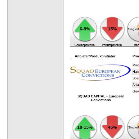
6-9%
15%
Single
Anbieter/Produktinitiator
Pro
Mind
Han
Spar
Anla
Gewi
SQUAD CAPITAL - European
Convictions
10-15%
45%
Single