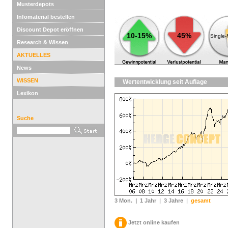
Musterdepots
Infomaterial bestellen
Discount Depot eröffnen
10-15%
45%
Single
Research & Wissen
AKTUELLES
News
WISSEN
Wertentwicklung seit Auflage
Lexikon
Suche
3 Mon.
|
1 Jahr
|
3 Jahre
|
gesamt
Jetzt online kaufen