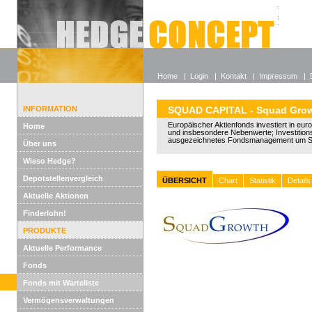
Alle off
Lexikon
Wieso He
Home
|
Login
|
Kontakt
|
Impressum
|
INFORMATION
SQUAD CAPITAL - Squad Gro
Europäischer Aktienfonds investiert in eu
Home
und insbesondere Nebenwerte; Investitio
ausgezeichnetes Fondsmanagement um S
Über uns
Wieso Hedge?
Depotstellenvergleich
ÜBERSICHT
Chart
Statistik
Details
Aktuelle Aktionen
Finderlohn!
PRODUKTE
Aktuelle Performance
Fonds
Fonds mit Warteliste
Vermögensverwaltungen