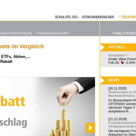
enen Fonds
Aktuelle Kurse
dgefonds?
SCHULSTR. 23 D - 97236 RANDERSACKER
* TELEFON 0
Datenschutzerklärung
|
Kundenservicecenter
Freitag, 07.08.2026
ots im Vergleich
AKTUELL
Kursdaten
ETFs, Aktien,...
Acatis Value Event
 Rabatt
Feb 26:
-2,43%
NEWS
[26.11.2020]
Änderungen in d
Musterportfolios
Im Musterdepot HC
OFFENSIV werden
nächsten Tagen 3
ausgetauscht. ...
[21.12.2018]
Fondsbesteueru
Vorabpauschale 
Die wichtigsten F
Antworten im Überb