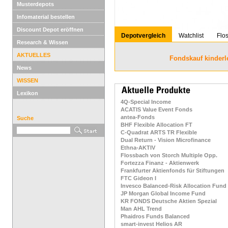
Musterdepots
Infomaterial bestellen
Discount Depot eröffnen
Depotvergleich
Watchlist
Flo
Research & Wissen
AKTUELLES
Fondskauf kinderl
News
WISSEN
Lexikon
4Q-Special Income
ACATIS Value Event Fonds
antea-Fonds
Suche
BHF Flexible Allocation FT
C-Quadrat ARTS TR Flexible
Dual Return - Vision Microfinance
Ethna-AKTIV
Flossbach von Storch Multiple Opp.
Fortezza Finanz - Aktienwerk
Frankfurter Aktienfonds für Stiftungen
FTC Gideon I
Invesco Balanced-Risk Allocation Fund
JP Morgan Global Income Fund
KR FONDS Deutsche Aktien Spezial
Man AHL Trend
Phaidros Funds Balanced
smart-invest Helios AR