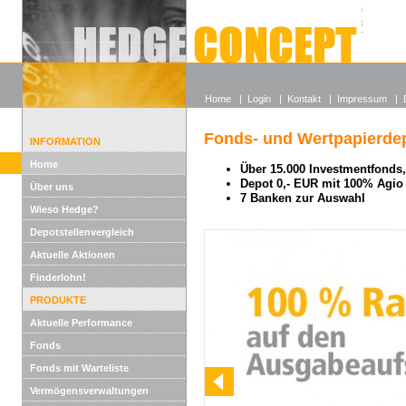
Alle off
Lexikon
Wieso He
Home
|
Login
|
Kontakt
|
Impressum
|
Fonds- und Wertpapierdep
INFORMATION
Home
Über 15.000 Investmentfonds, 
Depot 0,- EUR mit 100% Agio
Über uns
7 Banken zur Auswahl
Wieso Hedge?
Depotstellenvergleich
Aktuelle Aktionen
Finderlohn!
PRODUKTE
Aktuelle Performance
Fonds
Fonds mit Warteliste
Vermögensverwaltungen