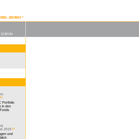
931 - 250 994 0 *
, 12:46 Uhr
en
 Portfolio
 in den
 Fonds
ng
ab 2019
ragen und
lick: