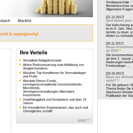
Vorabpauschale - Te
Bestandsschutz un
Allgemeine Fragen 
[21.12.2017]
ssbach
Blacklist
Sind Aktien jetzt
Der Aufschwung a
ist im 9. Jahr. Sind
bereits zu teuer, u
eicht & supergünstig!
Aktien zu verkaufe
[30.11.2017]
Neues Investmen
ab 2018
Die Investmentsteu
ab dem 1. Januar 
Verwaltete Anlagekonzepte
Änderungen betreff
Aktive Risikosteuerung statt Abbildung von
Fondsanleger. ...
Vergleichsindizes
Absolute Top-Konditionen für Normalanleger
[20.10.2017]
und Profis
Blase am Aktienm
nicht?
Absolute Return Fonds,
vermögensverwaltende Investmentfonds,
Für Sie gelesen: 
Mischfonds,
Thema finden Sie i
Vermögensverwaltungen Alternative
StarInvest Oktobe
Investments
Publikation der Sta
Unabhängigkeit und Kompetenz seit über 15
Jahren
Ein freundliches Expertenteam, das auch mal
Unmögliches schafft
weiter