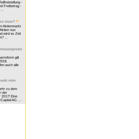
ilfreistellung -
d Freibetrag -
...
 zu teuer?
m Aktienmarkt
 Aktien nun
nd wird es Zeit
n? ...
tsteuergesetz
erreform gilt
2018.
en auch alle
arkt oder
Mehr zu dem
n der
r 2017! Eine
rCapital AG. ...