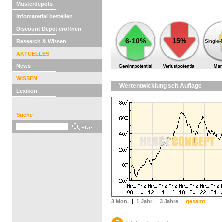
Musterdepots
Infomaterial bestellen
Discount Depot eröffnen
6-10%
15%
Research & Wissen
Single
AKTUELLES
News
WISSEN
Wertentwicklung seit Auflage
Lexikon
Suche
3 Mon.
|
1 Jahr
|
3 Jahre
|
gesamt