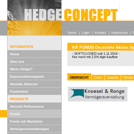
Alle off
Lexikon
Wieso He
Home
|
Login
|
Kontakt
|
Impressum
|
INFORMATION
KR FONDS Deutsche Aktien Sp
- SOFTCLOSED seit 1.11.2016 -
Home
Nur noch mit 2,5% Agio kaufbar
Über uns
Wieso Hedge?
Depotstellenvergleich
ÜBERSICHT
Chart
Statistik
Details
Aktuelle Aktionen
Finderlohn!
PRODUKTE
Aktuelle Performance
Fonds
Fonds mit Warteliste
Vermögensverwaltungen