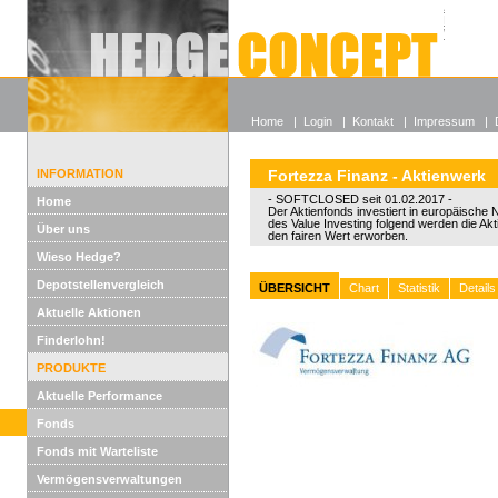
Alle off
Lexikon
Wieso He
Home
|
Login
|
Kontakt
|
Impressum
|
INFORMATION
Fortezza Finanz - Aktienwerk
- SOFTCLOSED seit 01.02.2017 -
Home
Der Aktienfonds investiert in europäische
des Value Investing folgend werden die Akt
Über uns
den fairen Wert erworben.
Wieso Hedge?
Depotstellenvergleich
ÜBERSICHT
Chart
Statistik
Details
Aktuelle Aktionen
Finderlohn!
PRODUKTE
Aktuelle Performance
Fonds
Fonds mit Warteliste
Vermögensverwaltungen