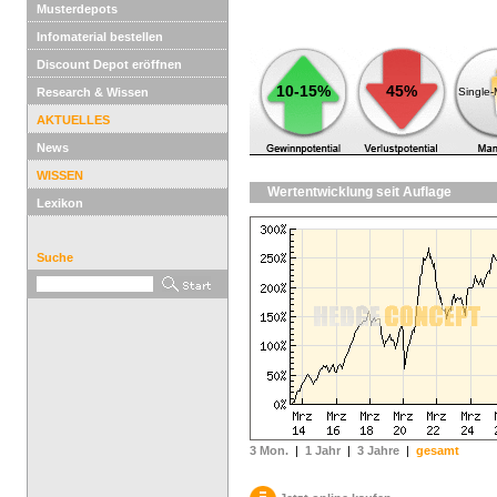
Musterdepots
Infomaterial bestellen
Discount Depot eröffnen
10-15%
45%
Research & Wissen
Single
AKTUELLES
News
WISSEN
Wertentwicklung seit Auflage
Lexikon
Suche
3 Mon.
|
1 Jahr
|
3 Jahre
|
gesamt