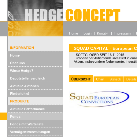
Alle off
Lexikon
Wieso He
Home
|
Login
|
Kontakt
|
Impressum
|
INFORMATION
SQUAD CAPITAL - European C
- SOFTCLOSED SEIT 16.11.2015 -
Home
Europäischer Aktienfonds investiert in eu
Aktien, insbesondere Nebenwerte; Investi
Über uns
Wieso Hedge?
Depotstellenvergleich
ÜBERSICHT
Chart
Statistik
Details
Aktuelle Aktionen
Finderlohn!
PRODUKTE
Aktuelle Performance
Fonds
Fonds mit Warteliste
Vermögensverwaltungen