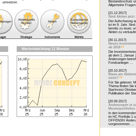
Bestandsschutz un
umsetzen.
Allgemeine Fragen 
[21.12.2017]
Sind Aktien jetzt
Aktienfonds
Europäische
Der Aufschwung a
-Manager
Aktien
flexibel
Nebenwerte
ist im 9. Jahr. Sind
bereits zu teuer, u
Aktien zu verkaufe
[30.11.2017]
Neues Investmen
ab 2018
Wertentwicklung 12 Monate
Die Investmentsteu
ab dem 1. Januar 
Änderungen betreff
Fondsanleger. ...
[20.10.2017]
Blase am Aktienm
nicht?
Für Sie gelesen: 
Thema finden Sie i
StarInvest Oktobe
Publikation der Sta
[20.09.2017]
Änderungen in u
Musterportfolios
In den kommende
im HC Portfolio 1 u
OFFENSIV Änder
vorgenommen. ...