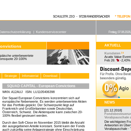
enen Fonds
Aktuelle Kurse
dgefonds?
SCHULSTR. 23 D - 97236 RANDERSACKER
* TELEFON 0
Datenschutzerklärung
|
Kundenservicecenter
Freitag, 07.08.2026
AKTUELL
onvictions
Kursdaten
ropäische unterbewertete
Acatis Value Event
tionsquote 20-100%
Feb 26:
-2,43%
Strategie
Infomaterial
Download
SQUAD CAPITAL - European Convictions
WKN: A12AUJ ISIN: LU1105406398
Der Squad European Convictions konzentriert sich auf
europäische Nebenwerte. Es werden unterbewertete Aktien
NEWS
für das Portfolio gepickt. Der Schwerpunkt liegt auf
Frankreich und Großbritannien sowie Deutschlan,
[21.12.2018]
Österreich, Schweiz. Die Aktienquote kann zwischen 20-
Fondsbesteueru
100% flexibel gesteuert werden.
Vorabpauschale 
Die wichtigsten F
Durch den Soft-Close im November 2015 bleibt die Anzahl
Antworten im Überb
der ausgegebenen Anteile konstant. Somit kann der Fonds
Vorabpauschale - Te
auch zukünftig seine Anlagestrategie ohne Einschränkung