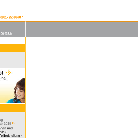
931 - 250 994 0 *
, 09:43 Uhr
ng
ab 2019
ragen und
lick:
ilfreistellung -