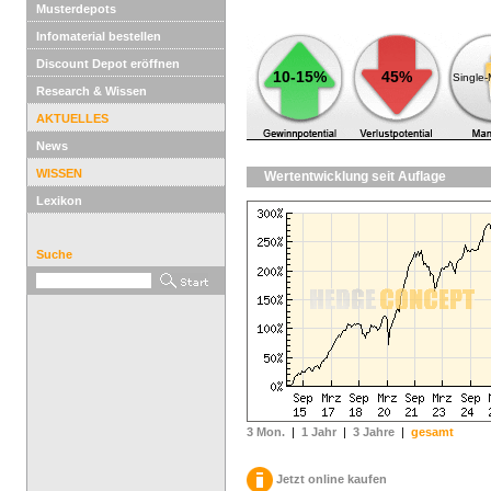
Musterdepots
Infomaterial bestellen
Discount Depot eröffnen
10-15%
45%
Single
Research & Wissen
AKTUELLES
News
WISSEN
Wertentwicklung seit Auflage
Lexikon
Suche
3 Mon.
|
1 Jahr
|
3 Jahre
|
gesamt
Jetzt online kaufen