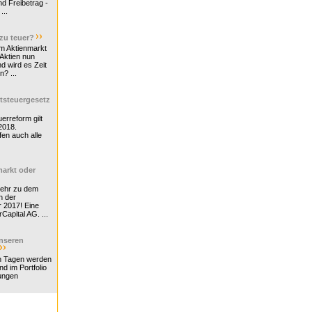
d Freibetrag -
...
 zu teuer?
m Aktienmarkt
 Aktien nun
nd wird es Zeit
n? ...
tsteuergesetz
erreform gilt
2018.
en auch alle
arkt oder
Mehr zu dem
n der
r 2017! Eine
rCapital AG. ...
nseren
n Tagen werden
nd im Portfolio
ungen