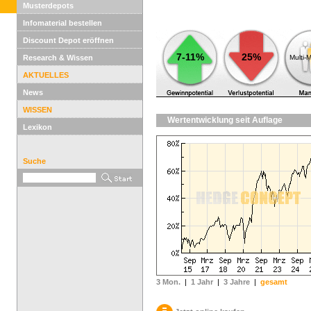
Musterdepots
Infomaterial bestellen
Discount Depot eröffnen
7-11%
25%
Research & Wissen
Multi-
AKTUELLES
News
WISSEN
Wertentwicklung seit Auflage
Lexikon
Suche
3 Mon.
|
1 Jahr
|
3 Jahre
|
gesamt