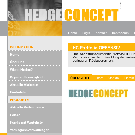
Alle off
Lexikon
Wieso He
Home
|
Login
|
Kontakt
|
Impressum
|
INFORMATION
HC Portfolio OFFENSIV
Das wachstumsorientierte Portfolio OFFEN
Home
Partizipation an der Entwicklung der weltw
geringeren Rücksetzern an.
Über uns
Wieso Hedge?
Depotstellenvergleich
ÜBERSICHT
Chart
Statistik
Details
Aktuelle Aktionen
Finderlohn!
PRODUKTE
Aktuelle Performance
Fonds
Fonds mit Warteliste
Vermögensverwaltungen