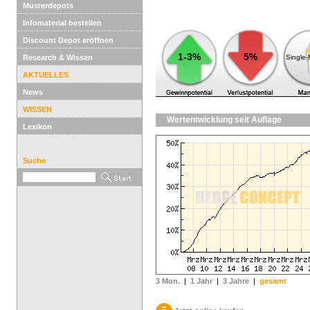
Musterdepots
Infomaterial bestellen
Discount Depot eröffnen
1-3%
5%
Research & Wissen
Single
AKTUELLES
News
WISSEN
Wertentwicklung seit Auflage
Lexikon
Suche
3 Mon.
|
1 Jahr
|
3 Jahre
|
gesamt