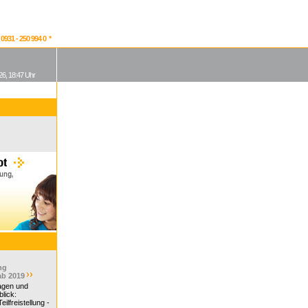
931 - 250 994 0 *
26, 18:47 Uhr
ng
ab 2019
ragen und
lick:
ilfreistellung -