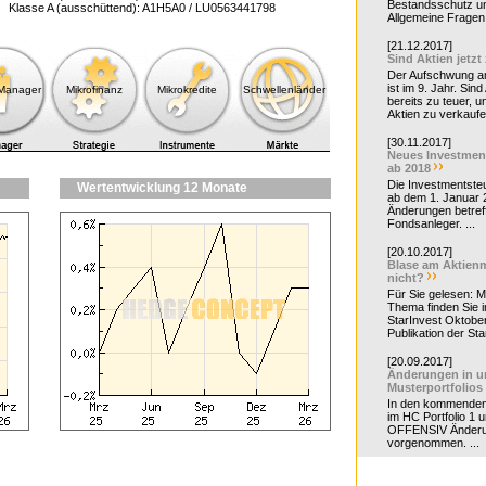
Bestandsschutz un
Klasse A (ausschüttend): A1H5A0 / LU0563441798
Allgemeine Fragen 
[21.12.2017]
Sind Aktien jetzt
Der Aufschwung a
ist im 9. Jahr. Sind
-Manager
Mikrofinanz
Mikrokredite
Schwellenländer
bereits zu teuer, u
Aktien zu verkaufe
[30.11.2017]
Neues Investmen
ab 2018
Die Investmentsteu
Wertentwicklung 12 Monate
ab dem 1. Januar 
Änderungen betreff
Fondsanleger. ...
[20.10.2017]
Blase am Aktienm
nicht?
Für Sie gelesen: 
Thema finden Sie i
StarInvest Oktobe
Publikation der Sta
[20.09.2017]
Änderungen in u
Musterportfolios
In den kommende
im HC Portfolio 1 u
OFFENSIV Änder
vorgenommen. ...