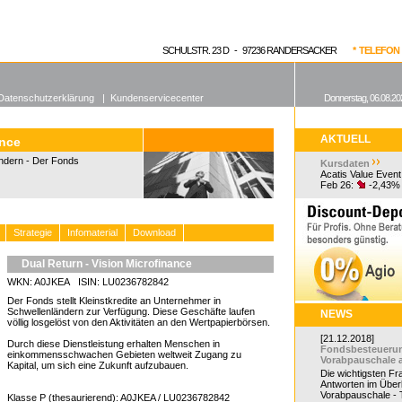
enen Fonds
Aktuelle Kurse
dgefonds?
SCHULSTR. 23 D - 97236 RANDERSACKER
* TELEFON 0
Datenschutzerklärung
|
Kundenservicecenter
Donnerstag, 06.08.20
AKTUELL
ance
ändern - Der Fonds
Kursdaten
Acatis Value Event
Feb 26:
-2,43%
Strategie
Infomaterial
Download
Dual Return - Vision Microfinance
WKN: A0JKEA ISIN: LU0236782842
Der Fonds stellt Kleinstkredite an Unternehmer in
Schwellenländern zur Verfügung. Diese Geschäfte laufen
NEWS
völlig losgelöst von den Aktivitäten an den Wertpapierbörsen.
[21.12.2018]
Durch diese Dienstleistung erhalten Menschen in
Fondsbesteueru
einkommensschwachen Gebieten weltweit Zugang zu
Vorabpauschale 
Kapital, um sich eine Zukunft aufzubauen.
Die wichtigsten F
Antworten im Überb
Vorabpauschale - Te
Klasse P (thesaurierend): A0JKEA / LU0236782842