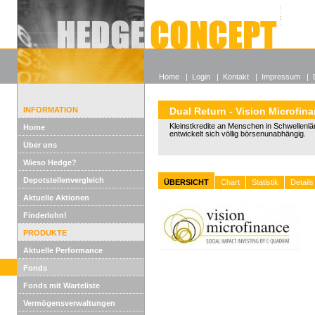
Alle off
Lexikon
Wieso He
Home
|
Login
|
Kontakt
|
Impressum
|
INFORMATION
Dual Return - Vision Microfin
Kleinstkredite an Menschen in Schwellenl
Home
entwickelt sich völlig börsenunabhängig.
Über uns
Wieso Hedge?
Depotstellenvergleich
ÜBERSICHT
Chart
Statistik
Details
Aktuelle Aktionen
Finderlohn!
PRODUKTE
Aktuelle Performance
Fonds
Fonds mit Warteliste
Vermögensverwaltungen