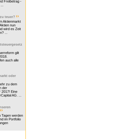
d Freibetrag -
...
 zu teuer?
m Aktienmarkt
 Aktien nun
nd wird es Zeit
n? ...
tsteuergesetz
erreform gilt
2018.
en auch alle
arkt oder
Mehr zu dem
n der
r 2017! Eine
rCapital AG. ...
nseren
n Tagen werden
nd im Portfolio
ungen