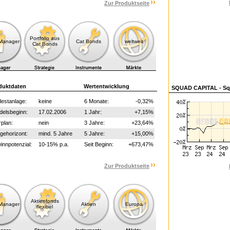
Zur Produktseite
Portfolio aus
-Manager
Cat Bonds
weltweit
Cat Bonds
duktdaten
Wertentwicklung
SQUAD CAPITAL - Sq
estanlage:
keine
6 Monate:
-0,32%
delsbeginn:
17.02.2006
1 Jahr:
+7,15%
plan:
nein
3 Jahre:
+23,64%
gehorizont:
mind. 5 Jahre
5 Jahre:
+15,00%
nnpotenzial:
10-15% p.a.
Seit Beginn:
+673,47%
Zur Produktseite
Aktienfonds
-Manager
Aktien
Europa
flexibel