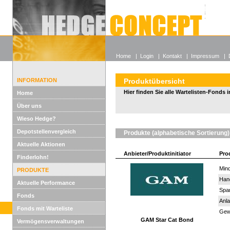
Alle off
Lexikon
Wieso He
Home
|
Login
|
Kontakt
|
Impressum
|
INFORMATION
Produktübersicht
Hier finden Sie alle Wartelisten-Fonds i
Home
Über uns
Wieso Hedge?
Depotstellenvergleich
Produkte (alphabetische Sortierung)
Aktuelle Aktionen
Anbieter/Produktinitiator
Pro
Finderlohn!
Mind
PRODUKTE
Han
Aktuelle Performance
Spar
Fonds
Anla
Fonds mit Warteliste
Gewi
GAM Star Cat Bond
Vermögensverwaltungen