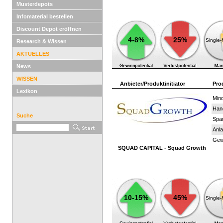
Musterdepots
Infomaterial bestellen
Discount Depot eröffnen
4-8%
25%
Single
Research & Wissen
AKTUELLES
News
WISSEN
Anbieter/Produktinitiator
Pro
Lexikon
Mind
Han
Suche
Spar
Anla
Gewi
SQUAD CAPITAL - Squad Growth
10-15%
45%
Single