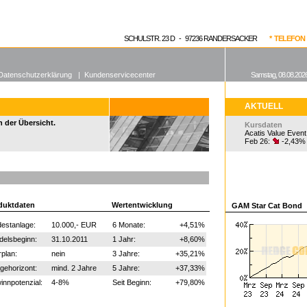
enen Fonds
Aktuelle Kurse
dgefonds?
SCHULSTR. 23 D - 97236 RANDERSACKER
* TELEFON 0
Datenschutzerklärung
|
Kundenservicecenter
Samstag, 08.08.2026
AKTUELL
n der Übersicht.
Kursdaten
Acatis Value Event
Feb 26:
-2,43%
duktdaten
Wertentwicklung
GAM Star Cat Bond
estanlage:
10.000,- EUR
6 Monate:
+4,51%
delsbeginn:
31.10.2011
1 Jahr:
+8,60%
plan:
nein
3 Jahre:
+35,21%
gehorizont:
mind. 2 Jahre
5 Jahre:
+37,33%
nnpotenzial:
4-8%
Seit Beginn:
+79,80%