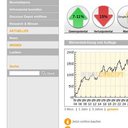
Musterdepots
Infomaterial bestellen
7-11%
15%
Discount Depot eröffnen
Single
Research & Wissen
AKTUELLES
News
Wertentwicklung seit Auflage
WISSEN
Lexikon
Suche
3 Mon.
|
1 Jahr
|
3 Jahre
|
gesamt
Jetzt online kaufen