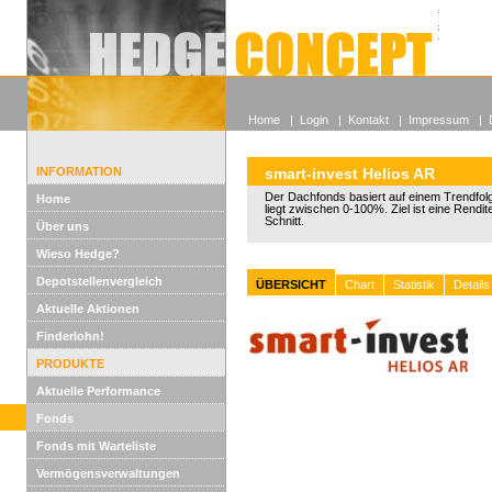
Alle off
Lexikon
Wieso He
Home
|
Login
|
Kontakt
|
Impressum
|
INFORMATION
smart-invest Helios AR
Der Dachfonds basiert auf einem Trendfol
Home
liegt zwischen 0-100%. Ziel ist eine Rendi
Schnitt.
Über uns
Wieso Hedge?
Depotstellenvergleich
ÜBERSICHT
Chart
Statistik
Details
Aktuelle Aktionen
Finderlohn!
PRODUKTE
Aktuelle Performance
Fonds
Fonds mit Warteliste
Vermögensverwaltungen