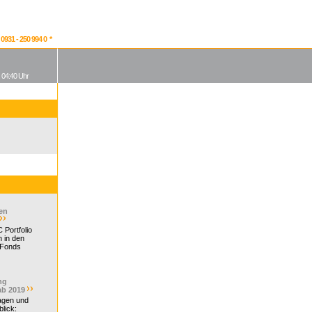
931 - 250 994 0 *
, 04:40 Uhr
en
 Portfolio
 in den
 Fonds
ng
ab 2019
ragen und
lick: