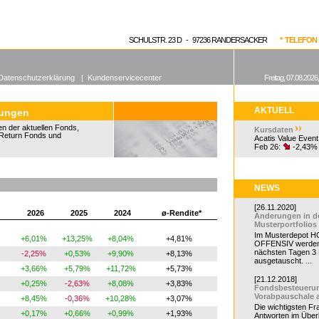
enen Fonds
Aktuelle Kurse
dgefonds?
SCHULSTR. 23 D - 97236 RANDERSACKER
* TELEFON 0
Datenschutzerklärung
|
Kundenservicecenter
Freitag, 07.08.2026
AKTUELL
tungen
n der aktuellen Fonds,
Kursdaten
Return Fonds und
Acatis Value Event
Feb 26:
-2,43%
NEWS
[26.11.2020]
2026
2025
2024
ø-Rendite*
Änderungen in d
Musterportfolios
Im Musterdepot HC
+6,01%
+13,25%
+8,04%
+4,81%
OFFENSIV werden
nächsten Tagen 3
-2,25%
+0,53%
+9,90%
+8,13%
ausgetauscht. ...
+3,66%
+5,79%
+11,72%
+5,73%
[21.12.2018]
+0,25%
-2,63%
+8,08%
+3,83%
Fondsbesteueru
Vorabpauschale 
+8,45%
-0,36%
+10,28%
+3,07%
Die wichtigsten F
+0,17%
+0,66%
+0,99%
+1,93%
Antworten im Überb