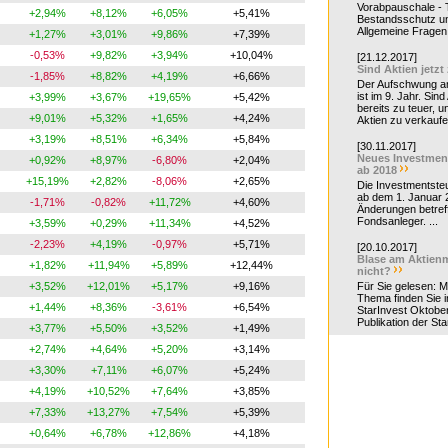
Vorabpauschale - Te
+2,94%
+8,12%
+6,05%
+5,41%
Bestandsschutz un
Allgemeine Fragen 
+1,27%
+3,01%
+9,86%
+7,39%
-0,53%
+9,82%
+3,94%
+10,04%
[21.12.2017]
Sind Aktien jetzt
-1,85%
+8,82%
+4,19%
+6,66%
Der Aufschwung a
ist im 9. Jahr. Sind
+3,99%
+3,67%
+19,65%
+5,42%
bereits zu teuer, u
+9,01%
+5,32%
+1,65%
+4,24%
Aktien zu verkaufe
+3,19%
+8,51%
+6,34%
+5,84%
[30.11.2017]
Neues Investmen
+0,92%
+8,97%
-6,80%
+2,04%
ab 2018
+15,19%
+2,82%
-8,06%
+2,65%
Die Investmentsteu
ab dem 1. Januar 
-1,71%
-0,82%
+11,72%
+4,60%
Änderungen betreff
Fondsanleger. ...
+3,59%
+0,29%
+11,34%
+4,52%
-2,23%
+4,19%
-0,97%
+5,71%
[20.10.2017]
Blase am Aktienm
+1,82%
+11,94%
+5,89%
+12,44%
nicht?
+3,52%
+12,01%
+5,17%
+9,16%
Für Sie gelesen: 
Thema finden Sie i
+1,44%
+8,36%
-3,61%
+6,54%
StarInvest Oktobe
Publikation der Sta
+3,77%
+5,50%
+3,52%
+1,49%
+2,74%
+4,64%
+5,20%
+3,14%
+3,30%
+7,11%
+6,07%
+5,24%
+4,19%
+10,52%
+7,64%
+3,85%
+7,33%
+13,27%
+7,54%
+5,39%
+0,64%
+6,78%
+12,86%
+4,18%