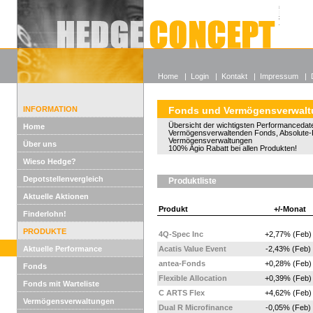
Alle off
Lexikon
Wieso He
Home
|
Login
|
Kontakt
|
Impressum
|
INFORMATION
Fonds und Vermögensverwal
Übersicht der wichtigsten Performancedate
Home
Vermögensverwaltenden Fonds, Absolute-
Vermögensverwaltungen
Über uns
100% Agio Rabatt bei allen Produkten!
Wieso Hedge?
Depotstellenvergleich
Produktliste
Aktuelle Aktionen
Produkt
+/-Monat
Finderlohn!
PRODUKTE
4Q-Spec Inc
+2,77% (Feb)
Aktuelle Performance
Acatis Value Event
-2,43% (Feb)
antea-Fonds
+0,28% (Feb)
Fonds
Flexible Allocation
+0,39% (Feb)
Fonds mit Warteliste
C ARTS Flex
+4,62% (Feb)
Vermögensverwaltungen
Dual R Microfinance
-0,05% (Feb)