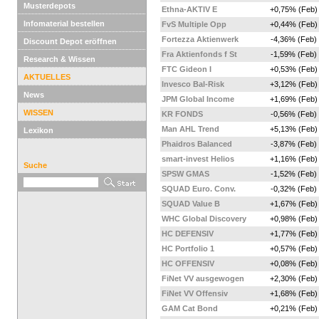
Musterdepots
Ethna-AKTIV E
+0,75% (Feb)
Infomaterial bestellen
FvS Multiple Opp
+0,44% (Feb)
Fortezza Aktienwerk
-4,36% (Feb)
Discount Depot eröffnen
Fra Aktienfonds f St
-1,59% (Feb)
Research & Wissen
FTC Gideon I
+0,53% (Feb)
AKTUELLES
Invesco Bal-Risk
+3,12% (Feb)
News
JPM Global Income
+1,69% (Feb)
WISSEN
KR FONDS
-0,56% (Feb)
Man AHL Trend
+5,13% (Feb)
Lexikon
Phaidros Balanced
-3,87% (Feb)
smart-invest Helios
+1,16% (Feb)
Suche
SPSW GMAS
-1,52% (Feb)
SQUAD Euro. Conv.
-0,32% (Feb)
SQUAD Value B
+1,67% (Feb)
WHC Global Discovery
+0,98% (Feb)
HC DEFENSIV
+1,77% (Feb)
HC Portfolio 1
+0,57% (Feb)
HC OFFENSIV
+0,08% (Feb)
FiNet VV ausgewogen
+2,30% (Feb)
FiNet VV Offensiv
+1,68% (Feb)
GAM Cat Bond
+0,21% (Feb)