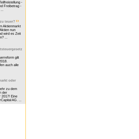
ilfreistellung -
d Freibetrag -
...
 zu teuer?
m Aktienmarkt
 Aktien nun
nd wird es Zeit
n? ...
tsteuergesetz
erreform gilt
2018.
en auch alle
arkt oder
Mehr zu dem
n der
r 2017! Eine
rCapital AG. ...