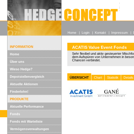
Alle off
Lexikon
Wieso He
Home
|
Login
|
Kontakt
|
Impressum
|
INFORMATION
ACATIS Value Event Fonds
Sehr flexibel und aktiv gesteuerter Mischfo
Home
dem Aufspüren von Unternehmen in besond
Chancen verbindet.
Über uns
Wieso Hedge?
Depotstellenvergleich
ÜBERSICHT
Chart
Statistik
Details
Aktuelle Aktionen
Finderlohn!
PRODUKTE
Aktuelle Performance
Fonds
Fonds mit Warteliste
Vermögensverwaltungen