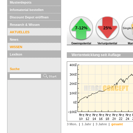
Musterdepots
Infomaterial bestellen
Discount Depot eröffnen
Research & Wissen
7-12%
25%
Single
AKTUELLES
News
WISSEN
Lexikon
Wertentwicklung seit Auflage
Suche
3 Mon.
|
1 Jahr
|
3 Jahre
|
gesamt