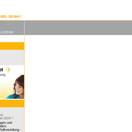
931 - 250 994 0 *
, 14:33 Uhr
ng
ab 2019
ragen und
lick:
ilfreistellung -