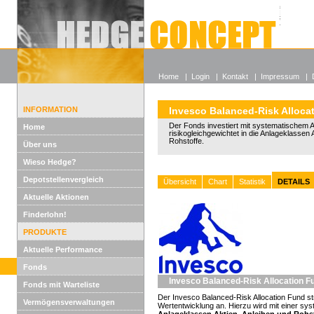
Alle off
Lexikon
Wieso He
Home
|
Login
|
Kontakt
|
Impressum
|
INFORMATION
Invesco Balanced-Risk Alloca
Der Fonds investiert mit systematischem 
Home
risikogleichgewichtet in die Anlageklassen 
Rohstoffe.
Über uns
Wieso Hedge?
Depotstellenvergleich
Übersicht
Chart
Statistik
DETAILS
Aktuelle Aktionen
Finderlohn!
PRODUKTE
Aktuelle Performance
Fonds
Invesco Balanced-Risk Allocation F
Fonds mit Warteliste
Der Invesco Balanced-Risk Allocation Fund st
Vermögensverwaltungen
Wertentwicklung an. Hierzu wird mit einer sy