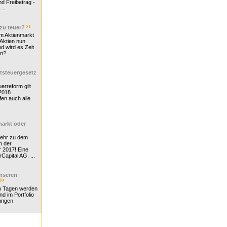
d Freibetrag -
...
 zu teuer?
m Aktienmarkt
 Aktien nun
nd wird es Zeit
n? ...
tsteuergesetz
erreform gilt
2018.
en auch alle
arkt oder
Mehr zu dem
n der
r 2017! Eine
rCapital AG. ...
nseren
n Tagen werden
nd im Portfolio
ungen