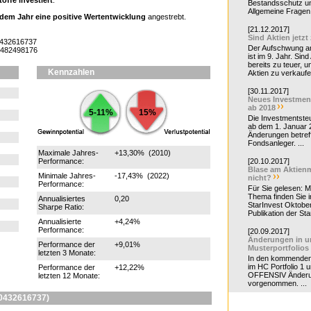
ffe investiert
.
Bestandsschutz un
Allgemeine Fragen 
 jedem Jahr eine positive Wertentwicklung
angestrebt.
[21.12.2017]
Sind Aktien jetzt
0432616737
Der Aufschwung a
0482498176
ist im 9. Jahr. Sind
bereits zu teuer, u
Kennzahlen
Aktien zu verkaufe
[30.11.2017]
Neues Investmen
ab 2018
5-11%
15%
Die Investmentsteu
ab dem 1. Januar 
Änderungen betreff
Fondsanleger. ...
Maximale Jahres-
+13,30% (2010)
Performance:
[20.10.2017]
Blase am Aktienm
Minimale Jahres-
-17,43% (2022)
nicht?
Performance:
Für Sie gelesen: 
Thema finden Sie i
Annualisiertes
0,20
StarInvest Oktobe
Sharpe Ratio:
Publikation der Sta
Annualisierte
+4,24%
Performance:
[20.09.2017]
Änderungen in u
Performance der
+9,01%
Musterportfolios
letzten 3 Monate:
In den kommende
im HC Portfolio 1 u
Performance der
+12,22%
OFFENSIV Änder
letzten 12 Monate:
vorgenommen. ...
0432616737)