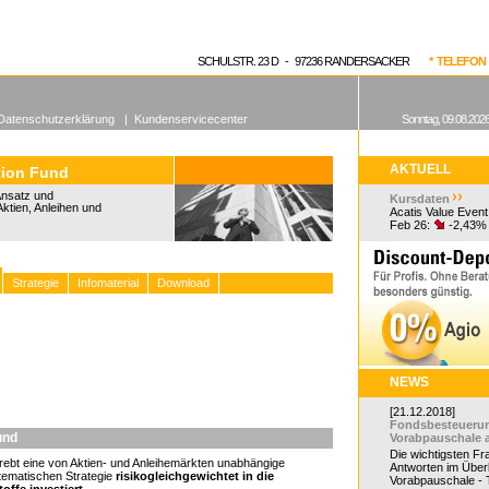
enen Fonds
Aktuelle Kurse
dgefonds?
SCHULSTR. 23 D - 97236 RANDERSACKER
* TELEFON 0
Datenschutzerklärung
|
Kundenservicecenter
Sonntag, 09.08.2026
AKTUELL
tion Fund
Ansatz und
Kursdaten
Aktien, Anleihen und
Acatis Value Event
Feb 26:
-2,43%
Strategie
Infomaterial
Download
NEWS
[21.12.2018]
Fondsbesteueru
und
Vorabpauschale 
Die wichtigsten F
rebt eine von Aktien- und Anleihemärkten unabhängige
Antworten im Überb
stematischen Strategie
risikogleichgewichtet in die
Vorabpauschale - Te