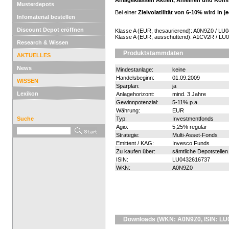
Anlageklassen Aktien, Anleihen und Rohsto
Musterdepots
Bei einer
Zielvolatilität von 6-10% wird in
Infomaterial bestellen
Discount Depot eröffnen
Klasse A (EUR, thesaurierend): A0N9Z0 / LU
Klasse A (EUR, ausschüttend): A1CV2R / LU
Research & Wissen
Produktstammdaten
AKTUELLES
News
Mindestanlage:
keine
Handelsbeginn:
01.09.2009
WISSEN
Sparplan:
ja
Lexikon
Anlagehorizont:
mind. 3 Jahre
Gewinnpotenzial:
5-11% p.a.
Währung:
EUR
Suche
Typ:
Investmentfonds
Agio:
5,25% regulär
Strategie:
Multi-Asset-Fonds
Emittent / KAG:
Invesco Funds
Zu kaufen über:
sämtliche Depotstellen
ISIN:
LU0432616737
WKN:
A0N9Z0
Downloads (WKN: A0N9Z0, ISIN: LU