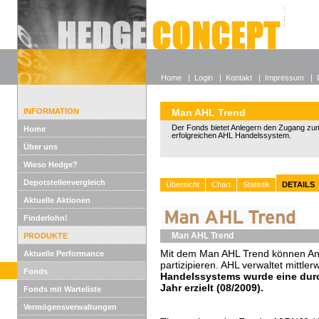
Alle off
Lexikon
Wieso He
Home
|
Login
|
Kontakt
|
Impressum
|
INFORMATION
Man AHL Trend
Der Fonds bietet Anlegern den Zugang zum
Home
erfolgreichen AHL Handelssystem.
Über uns
Wieso Hedge?
Depotstellenvergleich
Übersicht
Chart
Statistik
DETAILS
Aktuelle Aktionen
Finderlohn!
Man AHL Trend
PRODUKTE
Mit dem Man AHL Trend können An
Aktuelle Performance
partizipieren. AHL verwaltet mittle
Fonds
Handelssystems wurde eine durc
Jahr erzielt (08/2009).
Fonds mit Warteliste
Vermögensverwaltungen