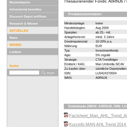
Thesaurierender Fonds: A0RNJ6 
Musterdepots
Infomaterial bestellen
Produktstammdaten
Discount Depot eröffnen
Mindestanlage:
keine
Research & Wissen
Handelsbeginn:
Aug 2009
AKTUELLES
Sparplan:
ab 25,- mtl.
Anlagehorizont:
mind. 3 Jahre
News
Gewinnpotenzial:
10-20% p.a.
WISSEN
Währung:
EUR
Typ:
Investmentfonds
Lexikon
Agio:
5% regulär
Strategie:
CTA Trendfolger
Emittent / KAG:
Man Umbrella SICAV
Suche
Zu kaufen über:
sämtliche Depotstellen
ISIN:
LU0424370004
WKN:
A0RNJ6
Downloads (WKN: A0RNJ6, ISIN: L
Factsheet_Man_AHL_Trend_Alt
Kurzinfo MAN AHL Trend 2014