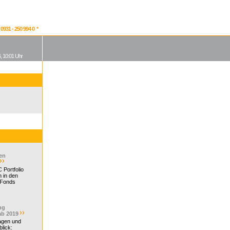
931 - 250 994 0 *
, 10:01 Uhr
en
 Portfolio
 in den
 Fonds
ng
ab 2019
ragen und
lick: