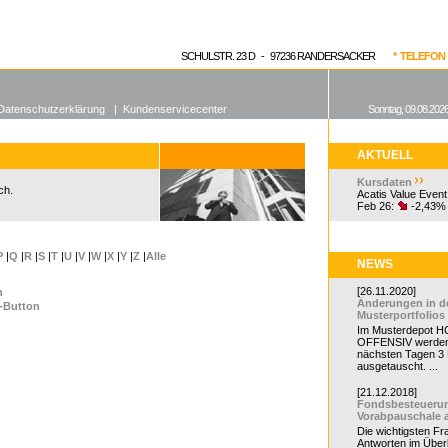
enen Fonds
Aktuelle Kurse
dgefonds?
SCHULSTR. 23 D - 97236 RANDERSACKER
* TELEFON 0
Datenschutzerklärung
|
Kundenservicecenter
Sonntag, 09.08.2026
AKTUELL
Kursdaten
ch.
Acatis Value Event
Feb 26:
-2,43%
P
|
Q
|
R
|
S
|
T
|
U
|
V
|
W
|
X
|
Y
|
Z
|
Alle
NEWS
[26.11.2020]
n
Änderungen in d
o-Button
Musterportfolios
Im Musterdepot HC
OFFENSIV werden
nächsten Tagen 3
ausgetauscht. ...
[21.12.2018]
Fondsbesteueru
Vorabpauschale 
Die wichtigsten F
Antworten im Überb