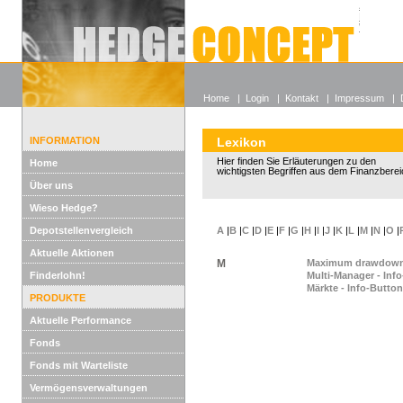
Alle off
Lexikon
Wieso He
Home
|
Login
|
Kontakt
|
Impressum
|
INFORMATION
Lexikon
Hier finden Sie Erläuterungen zu den
Home
wichtigsten Begriffen aus dem Finanzberei
Über uns
Wieso Hedge?
Depotstellenvergleich
A
|
B
|
C
|
D
|
E
|
F
|
G
|
H
|
I
|
J
|
K
|
L
|
M
|
N
|
O
|
Aktuelle Aktionen
M
Maximum drawdow
Finderlohn!
Multi-Manager - Inf
Märkte - Info-Button
PRODUKTE
Aktuelle Performance
Fonds
Fonds mit Warteliste
Vermögensverwaltungen