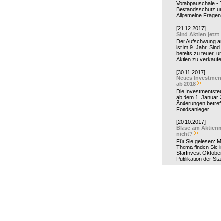
Vorabpauschale - Te
Bestandsschutz un
Allgemeine Fragen 
[21.12.2017]
Sind Aktien jetzt
Der Aufschwung a
ist im 9. Jahr. Sind
bereits zu teuer, u
Aktien zu verkaufe
[30.11.2017]
Neues Investmen
ab 2018
Die Investmentsteu
ab dem 1. Januar 
Änderungen betreff
Fondsanleger. ...
[20.10.2017]
Blase am Aktienm
nicht?
Für Sie gelesen: 
Thema finden Sie i
StarInvest Oktobe
Publikation der Sta