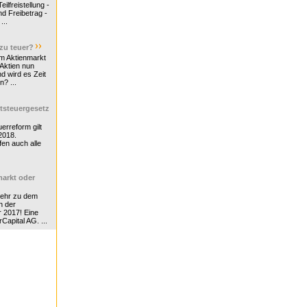
ilfreistellung -
d Freibetrag -
...
 zu teuer?
m Aktienmarkt
 Aktien nun
nd wird es Zeit
n? ...
tsteuergesetz
erreform gilt
2018.
en auch alle
arkt oder
Mehr zu dem
n der
r 2017! Eine
rCapital AG. ...