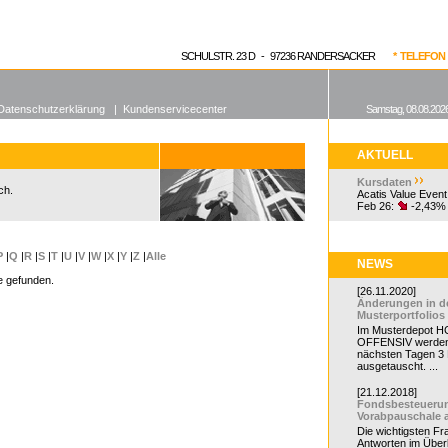
enen Fonds
Aktuelle Kurse
dgefonds?
SCHULSTR. 23 D - 97236 RANDERSACKER
* TELEFON 0
Datenschutzerklärung
|
Kundenservicecenter
Samstag, 08.08.2026
AKTUELL
Kursdaten
ch.
Acatis Value Event
Feb 26:
-2,43%
P
|
Q
|
R
|
S
|
T
|
U
|
V
|
W
|
X
|
Y
|
Z
|
Alle
NEWS
e gefunden.
[26.11.2020]
Änderungen in d
Musterportfolios
Im Musterdepot HC
OFFENSIV werden
nächsten Tagen 3
ausgetauscht. ...
[21.12.2018]
Fondsbesteueru
Vorabpauschale 
Die wichtigsten F
Antworten im Überb