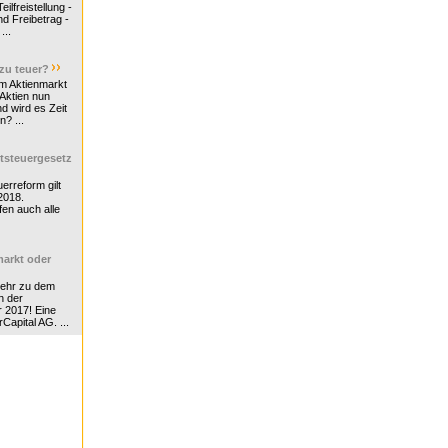
ilfreistellung -
d Freibetrag -
...
 zu teuer?
m Aktienmarkt
 Aktien nun
nd wird es Zeit
n? ...
tsteuergesetz
erreform gilt
2018.
en auch alle
arkt oder
Mehr zu dem
n der
r 2017! Eine
rCapital AG. ...