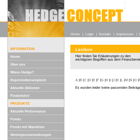
Alle off
Lexikon
Wieso He
Home
|
Login
|
Kontakt
|
Impressum
|
INFORMATION
Lexikon
Hier finden Sie Erläuterungen zu den
Home
wichtigsten Begriffen aus dem Finanzberei
Über uns
Wieso Hedge?
Depotstellenvergleich
A
|
B
|
C
|
D
|
E
|
F
|
G
|
H
|
I
|
J
|
K
|
L
|
M
|
N
|
O
|
Es wurden leider keine passenden Beiträg
Aktuelle Aktionen
Finderlohn!
PRODUKTE
Aktuelle Performance
Fonds
Fonds mit Warteliste
Vermögensverwaltungen