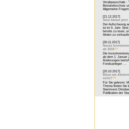
Vorabpauschale - Te
Bestandsschutz un
Allgemeine Fragen 
[21.12.2017]
Sind Aktien jetzt
Der Aufschwung a
ist im 9. Jahr. Sind
bereits zu teuer, u
Aktien zu verkaufe
[30.11.2017]
Neues Investmen
ab 2018
Die Investmentsteu
ab dem 1. Januar 
Änderungen betreff
Fondsanleger. ...
[20.10.2017]
Blase am Aktienm
nicht?
Für Sie gelesen: 
Thema finden Sie i
StarInvest Oktobe
Publikation der Sta